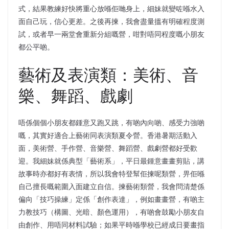
式，結果教練好快將重心放喺佢哋身上，細妹就變咗喺水入
面自己玩，信心更差。之後再揀，我會盡量搵有明確程度測
試，或者早一兩堂會重新分組嘅營，咁對唔同程度嘅小朋友
都公平啲。
藝術及表演類：美術、音
樂、舞蹈、戲劇
唔係個個小朋友都鍾意又跑又跳，有啲內向啲、感受力強啲
嘅，其實好適合上藝術同表演類夏令營。香港暑期活動入
面，美術營、手作營、音樂營、舞蹈營、戲劇營都好受歡
迎。我細妹就係典型「藝術系」，平日最鍾意畫畫剪貼，講
故事時亦都好有表情，所以我會特登幫佢揀呢類營，畀佢喺
自己擅長嘅範圍入面建立自信。揀藝術類營，我會問清楚係
偏向「技巧操練」定係「創作表達」，例如畫畫營，有啲主
力教技巧（構圖、光暗、顏色運用），有啲會鼓勵小朋友自
由創作、用唔同材料試驗；如果平時喺學校已經成日要畫指