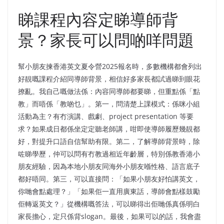
睇課程內容定睇導師背
景？家長可以問啲咩問題
幫小朋友揀香港英文夏令營2025報名時，多數機構都會列出
好靚嘅課程介紹同導師背景，相信好多家長都試過睇到眼花
撩亂。我自己嘅做法係：內容同導師都要睇，但重點係「點
教」而唔係「教啲乜」。第一，問清楚上課模式：係咪小組
活動為主？有冇演講、戲劇、project presentation 等要
求？如果成日都係坐定定聽老師講，咁即使導師履歷幾靚都
好，對提升口語自信幫助有限。第二，了解導師背景時，除
咗睇學歷，仲可以問有冇教過相近年齡層，特別係教香港小
朋友經驗，因為本地小朋友同海外小朋友喺性格、語言底子
都好唔同。第三，可以直接問：「如果小朋友好怕講英文，
你哋會點處理？」「如果佢一直用廣東話，導師會點樣鼓勵
佢轉返英文？」從機構嘅答法，可以睇得出佢哋係真係明白
家長擔心，定只係背slogan。最後，如果可以的話，我會盡