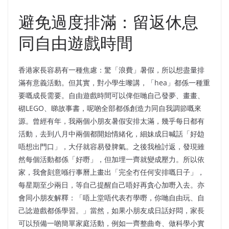
避免過度排滿：留返休息
同自由遊戲時間
香港家長容易有一種焦慮：驚「浪費」暑假，所以想盡量排
滿有意義活動。但其實，對小學生嚟講，「hea」都係一種重
要嘅成長需要。自由遊戲時間可以俾佢哋自己發夢、畫畫、
砌LEGO、睇故事書，呢啲全部都係創造力同自我調節嘅來
源。曾經有年，我兩個小朋友暑假安排太滿，幾乎每日都有
活動，去到八月中兩個都開始情緒化，細妹成日喊話「好攰
唔想出門口」，大仔就容易發脾氣。之後我檢討返，發現雖
然每個活動都係「好嘢」，但加埋一齊就變成壓力。所以依
家，我會刻意喺行事曆上畫出「完全冇任何安排嘅日子」，
每星期至少兩日，等自己提醒自己唔好再貪心加嘢入去。亦
會同小朋友解釋：「唔上堂唔代表冇學嘢，你哋自由玩、自
己諗遊戲都係學習。」當然，如果小朋友成日話好悶，家長
可以預備一啲簡單家庭活動，例如一齊整曲奇、做科學小實