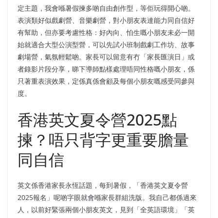
定主題，我會喺暑假揀多啲自由創作型，等佢玩得開心啲。
表演類好似戲劇營、音樂劇營，對小朋友表達能力同自信好
有幫助，但亦要考慮性格：好內向、怕生嘅小朋友未必一開
始就適合大型公演型營，可以先試小班制戲劇工作坊、故事
劇場營，氣氛輕鬆啲。家長可以留意有冇「家長匯演日」或
者錄影片段分享，睇下導師點樣處理唔同性格嘅小朋友，係
只著重表演效果，定係真係會顧及每個小朋友嘅感受同參與
度。
香港英文夏令營2025點
揀？唔只背字更重要膽量
同自信
英文係香港家長永恆話題，每到暑假，「香港英文夏令營
2025報名」呢啲字眼就會喺家長群組洗版。我自己都係過來
人，以前好緊張兩個小朋友英文，見到「全英語環境」「英