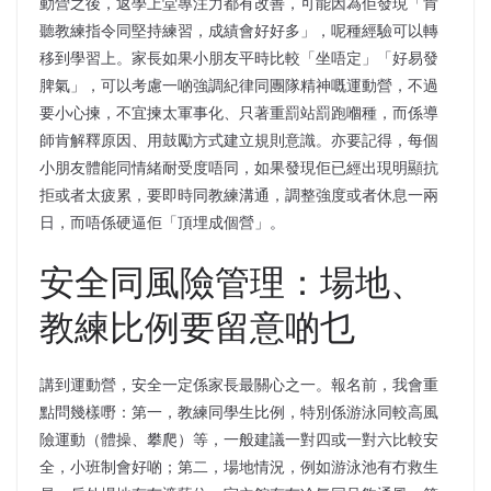
動營之後，返學上堂專注力都有改善，可能因為佢發現「肯
聽教練指令同堅持練習，成績會好好多」，呢種經驗可以轉
移到學習上。家長如果小朋友平時比較「坐唔定」「好易發
脾氣」，可以考慮一啲強調紀律同團隊精神嘅運動營，不過
要小心揀，不宜揀太軍事化、只著重罰站罰跑嗰種，而係導
師肯解釋原因、用鼓勵方式建立規則意識。亦要記得，每個
小朋友體能同情緒耐受度唔同，如果發現佢已經出現明顯抗
拒或者太疲累，要即時同教練溝通，調整強度或者休息一兩
日，而唔係硬逼佢「頂埋成個營」。
安全同風險管理：場地、
教練比例要留意啲乜
講到運動營，安全一定係家長最關心之一。報名前，我會重
點問幾樣嘢：第一，教練同學生比例，特別係游泳同較高風
險運動（體操、攀爬）等，一般建議一對四或一對六比較安
全，小班制會好啲；第二，場地情況，例如游泳池有冇救生