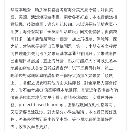
除咗本地營，唔少家長都會考慮海外英文夏令營，好似英
國、美國、澳洲短期遊學團。兩者各有好處，本地營價錢相
對親民、後勤簡單，適合年紀較細、未試過長時間離家嘅小
朋友；海外營就有「全英語生活環境」同文化體驗，但價錢
高好多，通常要預幾萬蚊一個營，加上飛機票、保險等。揀
之前，建議家長先問自己兩條問題：第一，小朋友英文程度
同自理能力去到邊？如果連基本溝通都有困難，又未試過自
己處理日常起居，直上海外營，壓力可能好大；可以先喺本
地參加密集式英文日營或過夜營，試下反應再打算。第二，
呢筆錢對你哋家庭嚟講係咪一個好大負擔？如果要「頂硬
上」，暑假之後要喺其他方面大幅節省，對全家壓力都會好
大，咁不如考慮CP值高啲嘅本地選擇。其實近年香港都有啲
做得唔錯嘅本地英文夏令營，會請外籍導師、安排戶外任
務、project-based learning，密集程度同互動性都幾高，
又唔需要長途跋涉。對大部分小學生嚟講，本地營已經好足
夠，將海外營留到高小甚至中學，等小朋友真係準備好再
去，效果反而會更好。