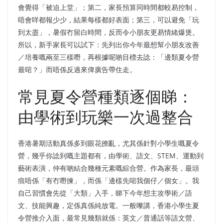
會覺得「被迫上堂」；第二，家長預算同時間都較易控制，
唔會咩都報少少，結果每樣都好表面；第三，可以避免「玩
到太盡」，暑假冇留白時間，反而令小朋友更易情緒爆煲。
所以，新手家長可以試下：先列出你今年最想幫小朋友改善
／培養嘅兩至三樣嘢，再根據呢啲目標去諗：「邊類夏令營
最啱？」而唔係反過來俾廣告帶住走。
常見夏令營種類逐個睇：
由學術到玩樂一次過整合
香港暑期活動真係多到眼花撩亂，尤其係針對小學生嘅夏令
營，幾乎你諗到嘅主題都有，由學術、語文、STEM、運動到
藝術表演，仲有啲結合幾種元素嘅綜合營。作為家長，最頭
痕唔係「有冇嘢揀」，而係「邊樣先啱我個仔／個女」。我
自己習慣會先從「大類」入手，睇下今年想主攻學術／語
文、技能興趣，定係真係純放電。一般嚟講，香港小學生夏
令營推介入面，最常見幾類就係：英文／普通話等語文營、