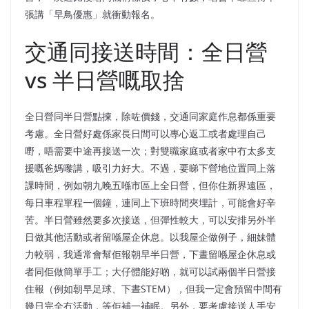
張講「早鳥優惠」就衝動報名。
交通同接送時間：全日營
vs 半日營嘅取捨
全日營同半日營點揀，除咗價錢，交通同家庭作息都係重要
考慮。全日營好處係家長日間可以專心返工或者處理自己
嘢，唔需要中途再接送一次；對雙職家庭或者家中冇太多支
援嘅爸媽嚟講，吸引力好大。不過，要睇下營地位置同上落
課時間，例如朝九晚五喺市區上全日營，但你住新界遠區，
每日車程單程一個鐘，連同上下班時間夾埋計，可能會好辛
苦。半日營雖然要多次接送，但彈性較大，可以安排另外半
日做其他活動或者留喺屋企休息。以我屋企做例子，細妹體
力較弱，我通常會幫佢報朝早半日營，下晝留喺屋企休息或
者同佢做簡單手工；大仔體能好啲，就可以試兩個半日營接
住報（例如朝早足球、下晝STEM），但我一定會預留中間有
幾日完全冇活動，等佢補一補眠。另外，要考慮接送人手安