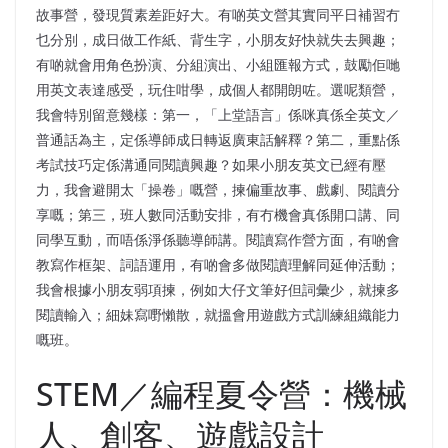
故事營，發現質素差距好大。有啲英文營其實同平日補習冇
乜分別，成日做工作紙、背生字，小朋友好快就失去興趣；
有啲就會用角色扮演、分組演出、小組匯報方式，鼓勵佢哋
用英文表達感受，玩住咁學，成個人都開朗咗。選呢類營，
我會特別留意幾樣：第一，「上堂語言」係咪真係全英文／
普通話為主，定係導師成日轉返廣東話解釋？第二，重點係
考試技巧定係溝通同閱讀興趣？如果小朋友英文已經有壓
力，我會避開太「操卷」嘅營，揀偏重故事、戲劇、閱讀分
享嘅；第三，班人數同活動安排，有冇機會真係開口講、同
同學互動，而唔係淨係聽導師講。閱讀寫作營方面，有啲會
教寫作框架、詞語運用，有啲會多做閱讀理解同延伸活動；
我會根據小朋友弱項揀，例如大仔文筆好但詞彙少，就揀多
閱讀輸入；細妹寫嘢懶散，就搵會用遊戲方式訓練組織能力
嘅班。
STEM／編程夏令營：機械
人、創客、遊戲設計