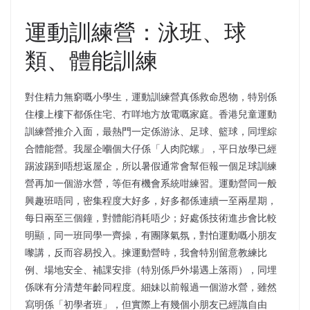
運動訓練營：泳班、球
類、體能訓練
對住精力無窮嘅小學生，運動訓練營真係救命恩物，特別係
住樓上樓下都係住宅、冇咩地方放電嘅家庭。香港兒童運動
訓練營推介入面，最熱門一定係游泳、足球、籃球，同埋綜
合體能營。我屋企嗰個大仔係「人肉陀螺」，平日放學已經
踢波踢到唔想返屋企，所以暑假通常會幫佢報一個足球訓練
營再加一個游水營，等佢有機會系統咁練習。運動營同一般
興趣班唔同，密集程度大好多，好多都係連續一至兩星期，
每日兩至三個鐘，對體能消耗唔少；好處係技術進步會比較
明顯，同一班同學一齊操，有團隊氣氛，對怕運動嘅小朋友
嚟講，反而容易投入。揀運動營時，我會特別留意教練比
例、場地安全、補課安排（特別係戶外場遇上落雨），同埋
係咪有分清楚年齡同程度。細妹以前報過一個游水營，雖然
寫明係「初學者班」，但實際上有幾個小朋友已經識自由