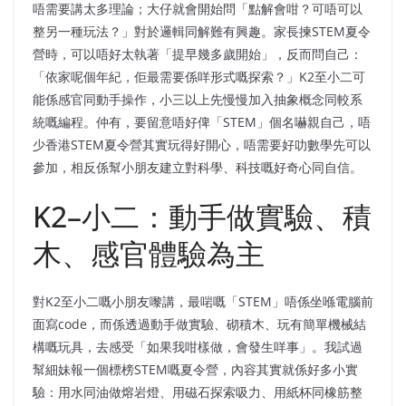
唔需要講太多理論；大仔就會開始問「點解會咁？可唔可以
整另一種玩法？」對於邏輯同解難有興趣。家長揀STEM夏令
營時，可以唔好太執著「提早幾多歲開始」，反而問自己：
「依家呢個年紀，佢最需要係咩形式嘅探索？」K2至小二可
能係感官同動手操作，小三以上先慢慢加入抽象概念同較系
統嘅編程。仲有，要留意唔好俾「STEM」個名嚇親自己，唔
少香港STEM夏令營其實玩得好開心，唔需要好叻數學先可以
參加，相反係幫小朋友建立對科學、科技嘅好奇心同自信。
K2–小二：動手做實驗、積
木、感官體驗為主
對K2至小二嘅小朋友嚟講，最啱嘅「STEM」唔係坐喺電腦前
面寫code，而係透過動手做實驗、砌積木、玩有簡單機械結
構嘅玩具，去感受「如果我咁樣做，會發生咩事」。我試過
幫細妹報一個標榜STEM嘅夏令營，內容其實就係好多小實
驗：用水同油做熔岩燈、用磁石探索吸力、用紙杯同橡筋整