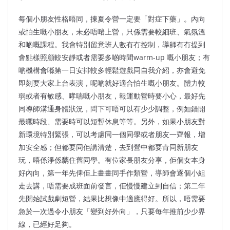
每個小朋友性格唔同，揀夏令營一定要「對症下藥」。內向
或怕生嘅小朋友，未必唔啱上營，只係需要較細班、氣氛溫
和啲嘅課程。我會特別留意班人數有冇控制，導師有冇提到
會點樣照顧較安靜或者需要多啲時間warm-up 嘅小朋友；有
啲機構會喺第一日安排較多輕鬆遊戲同自我介紹，亦會避免
即刻要大家上台表演，呢啲就好適合怕生嘅小朋友。體力較
弱或者有敏感、哮喘嘅小朋友，報運動營時要小心，最好先
同導師溝通身體狀況，問下可唔可以有少少調整，例如錯開
最曬時段、需要時可以短暫休息等等。另外，如果小朋友對
新環境特別緊張，可以考慮同一個同學或者朋友一齊報，增
加安全感；但都要同佢講清楚，去到營中都要肯同新朋友
玩，唔係淨係黐住舊同學。有位家長朋友分享，佢個女本身
好內向，第一年先俾佢上畫畫同手作類營，導師會逐個小組
走去講，唔需要成班面前發言，佢慢慢建立到自信；第二年
先開始試戲劇短營，結果比想像中適應得好。所以，唔需要
急於一次過令小朋友「變到好外向」，只要每年推前少少界
線，已經好足夠。