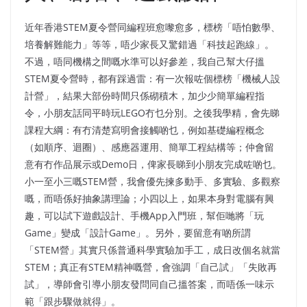
近年香港STEM夏令營同編程班愈嚟愈多，標榜「唔怕數學、
培養解難能力」等等，唔少家長又驚錯過「科技起跑線」。
不過，唔同機構之間嘅水準可以好參差，我自己幫大仔搵
STEM夏令營時，都有踩過雷：有一次報咗個標榜「機械人設
計營」，結果大部份時間只係砌積木，加少少簡單編程指
令，小朋友話同平時玩LEGO冇乜分別。之後我學精，會先睇
課程大綱：有冇清楚寫明會接觸啲乜，例如基礎編程概念
（如順序、迴圈）、感應器運用、簡單工程結構等；仲會留
意有冇作品展示或Demo日，俾家長睇到小朋友完成咗啲乜。
小一至小三嘅STEM營，我會優先揀多動手、多實驗、多觀察
嘅，而唔係好抽象講理論；小四以上，如果本身對電腦有興
趣，可以試下遊戲設計、手機App入門班，幫佢哋將「玩
Game」變成「設計Game」。另外，要留意有啲所謂
「STEM營」其實只係普通科學實驗加手工，成日改個名就當
STEM；真正有STEM精神嘅營，會強調「自己試」「失敗再
試」，導師會引導小朋友發問同自己搵答案，而唔係一味示
範「跟步驟做就得」。