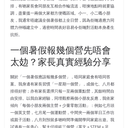
排，有啲家長會同朋友互相合作輪流送，咁揀地點時就要協
調，盡量搵一兩個大家都方便嘅區域。小一、小二嘅小朋
友，我通常唔建議全個暑假都上全日營，因為佢哋適應力同
體力仲喺建立中，過密時間表好容易令佢哋對活動本身產生
抗拒。
一個暑假報幾個營先唔會
太攰？家長真實經驗分享
關於「一個暑假應該報幾多個營」，唔同家庭會有唔同答
案。我身邊有家長習慣「一星期一個營」，成個七、八月都
排得好密；亦有家長選擇只報一至兩個重點營，其餘時間自
由安排。以我自家經驗，同埋觀察兩個小朋友反應，我依家
傾向「每個小朋友兩個主營＋少量零散活動」：例如七月頭
一個英文營，七月尾一個運動營，中間夾一兩個單日工作坊
或親子活動，八月則預留多啲時間準備開學同家庭出遊。我
試過有一年貪心，幫大仔排咗三個營（英文＋STEM＋足