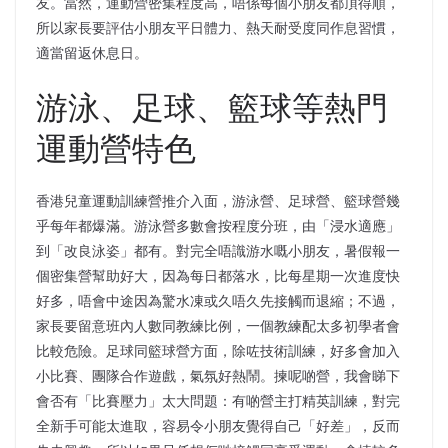
友。當然，運動營密集程度高，唔係每個小朋友都頂得順，
所以家長要評估小朋友平日體力、熱天耐受度同作息習慣，
適當留返休息日。
游泳、足球、籃球等熱門
運動營特色
香港兒童運動訓練營推介入面，游泳營、足球營、籃球營幾
乎每年都爆滿。游泳營多數會按程度分班，由「浸水適應」
到「改良泳姿」都有。對完全唔識游水嘅小朋友，暑假報一
個密集營幫助好大，因為每日都落水，比每星期一次進度快
好多，唔會中途因為驚水凍或久唔久先接觸而退縮；不過，
家長要留意班內人數同教練比例，一個教練配太多初學者會
比較危險。足球同籃球營方面，除咗技術訓練，好多會加入
小比賽、團隊合作遊戲，氣氛好熱鬧。揀呢啲營，我會睇下
會否有「比賽壓力」太大問題：有啲營主打精英訓練，對完
全新手可能太進取，容易令小朋友覺得自己「好差」，反而