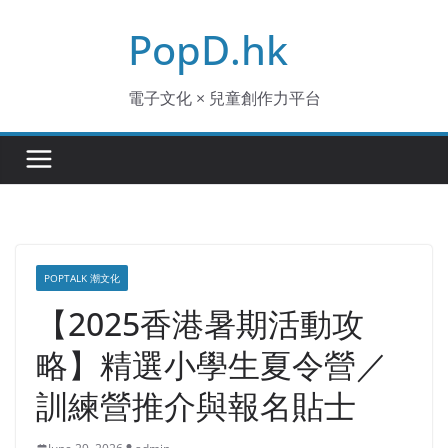
Skip
PopD.hk
to
content
電子文化 × 兒童創作力平台
POPTALK 潮文化
【2025香港暑期活動攻
略】精選小學生夏令營／
訓練營推介與報名貼士