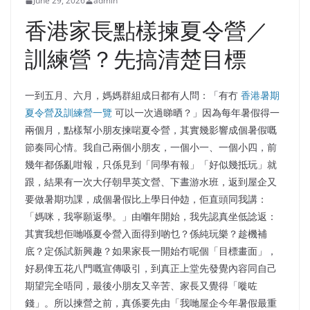
June 29, 2026
admin
香港家長點樣揀夏令營／
訓練營？先搞清楚目標
一到五月、六月，媽媽群組成日都有人問：「有冇
香港暑期
夏令營及訓練營一覽
可以一次過睇晒？」因為每年暑假得一
兩個月，點樣幫小朋友揀啱夏令營，其實幾影響成個暑假嘅
節奏同心情。我自己兩個小朋友，一個小一、一個小四，前
幾年都係亂咁報，只係見到「同學有報」「好似幾抵玩」就
跟，結果有一次大仔朝早英文營、下晝游水班，返到屋企又
要做暑期功課，成個暑假比上學日仲攰，佢直頭同我講：
「媽咪，我寧願返學。」由嗰年開始，我先認真坐低諗返：
其實我想佢哋喺夏令營入面得到啲乜？係純玩樂？趁機補
底？定係試新興趣？如果家長一開始冇呢個「目標畫面」，
好易俾五花八門嘅宣傳吸引，到真正上堂先發覺內容同自己
期望完全唔同，最後小朋友又辛苦、家長又覺得「嘥咗
錢」。所以揀營之前，真係要先由「我哋屋企今年暑假最重