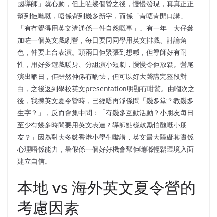
國導師」就心動，但上咗幾個營之後，慢慢發現，真真正正
幫到佢哋嘅，唔係背到幾多新字，而係「肯唔肯開口講」
「有冇覺得用英文溝通係一件自然嘅事」。有一年，大仔參
加咗一個英文戲劇營，每日要同同學用英文排戲、討論角
色，仲要上台表演。頭兩日佢緊張到想喊，但導師好有耐
性，用好多遊戲暖身、分組演小短劇，慢慢令佢放鬆。營尾
演出嗰日，佢雖然仲係有啲怯，但可以好大聲講完整段對
白，之後返到學校英文presentation明顯冇咁驚。由嗰次之
後，我揀英文夏令營時，已經唔再淨係問「幾多堂？教幾多
生字？」，反而會集中問：「有幾多互動活動？小朋友每日
至少有幾多時間要用英文表達？導師點樣鼓勵怕醜嘅小朋
友？」因為對大多數香港小學生嚟講，英文最大障礙其實係
心理唔係能力，暑假係一個好好機會幫佢哋喺輕鬆環境入面
建立自信。
本地 vs 海外英文夏令營的
考慮因素