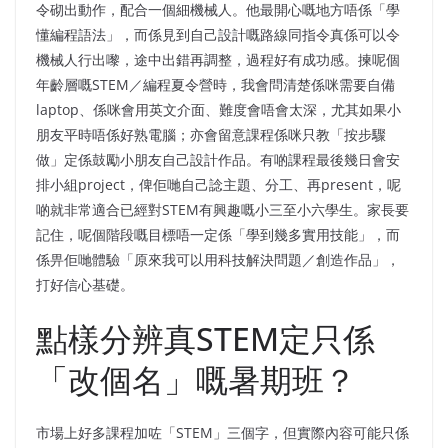
令砌出動作，配合一個細機械人。他最開心嘅地方唔係「學
懂編程語法」，而係見到自己設計嘅路線同指令真係可以令
機械人行出嚟，途中出錯再調整，過程好有成功感。揀呢個
年齡層嘅STEM／編程夏令營時，我會問清楚係咪需要自備
laptop、係咪會用英文介面、難度會唔會太深，尤其如果小
朋友平時唔係好熟電腦；亦會留意課程係咪只教「按步驟
做」定係鼓勵小朋友自己設計作品。有啲課程最後幾日會安
排小組project，俾佢哋自己諗主題、分工、再present，呢
啲就非常適合已經對STEM有興趣嘅小三至小六學生。家長要
記住，呢個階段嘅目標唔一定係「學到幾多實用技能」，而
係畀佢哋體驗「原來我可以用科技解決問題／創造作品」，
打好信心基礎。
點樣分辨真STEM定只係
「改個名」嘅暑期班？
市場上好多課程加咗「STEM」三個字，但實際內容可能只係