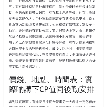
員、戶外場地有冇遮蔭位、室內館有冇冷氣同足夠通風；第
三，有冇清晰寫明意外處理程序，例如受傷時會點樣通知家
長、會唔會即時帶去醫院、有冇基本急救設備。仲有，香港
夏天天氣變化大，戶外運動營應該要有惡劣天氣安排，例如
改為室內活動或者延後補課，如果機構冇清楚講，家長要主
動問。曾經聽過有家長分享，某足球營遇上下大雨，教練仍
然堅持喺露天球場訓練，結果幾個小朋友感冒，家長好不
滿；所以而家我都會留意以往家長評價，有冇人提過機構對
天氣同安全反應夠唔夠彈性。最後，記得同小朋友講清楚，
去運動營除咗開心玩，亦要學識照顧自己，例如唔好追逐推
撞、覺得唔舒服要即刻同教練講，呢啲都係暑期活動入面好
重要嘅「隱性課題」。
價錢、地點、時間表：實
際啲講下CP值同後勤安排
講到現實層面，香港家長揀夏令營嘅另一大考慮一定係價錢