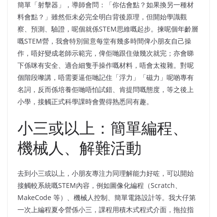
簡單「射擊器」，導師會問：「你估會點？如果換另一種材
料會點？」雖然佢未必完全明白背後原理，但開始學識觀
察、預測、驗證，呢個就係STEM思維嘅起步。揀呢個年齡層
嘅STEM營，我會特別留意每堂有幾多時間俾小朋友自己操
作，唔好變成老師示範完，俾佢哋跟住做幾次就完；亦會睇
下係咪有安全、適合細隻手操作嘅材料，唔會太複雜。對呢
個階段嚟講，唔需要逼佢哋記住「浮力」「磁力」呢啲專有
名詞，反而係培養佢哋唔怕試錯、肯提問嘅態度，等之後上
小學，接觸正式科學課時會覺得熟悉同有趣。
小三或以上：簡單編程、
機械人、解難活動
去到小三或以上，小朋友專注力同理解能力好咗，可以開始
接觸較系統嘅STEM內容，例如圖像化編程（Scratch、
MakeCode 等）、機械人控制、簡單電路設計等。我大仔第
一次上編程夏令營係小三，課程用積木式程式介面，拖拉指