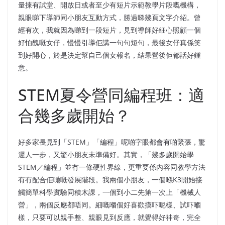
量揀有試堂、開放日或者至少有短片示範教學片段嘅機構，
親眼睇下導師同小朋友互動方式，勝過睇幾頁文字介紹。曾
經有次，我就因為睇到一段短片，見到導師好細心照顧一個
好怕醜嘅女仔，慢慢引導佢講一句句短句，最後女仔真係笑
到好開心，於是決定幫自己個女報名，結果營後佢都話好鍾
意。
STEM夏令營同編程班：適
合幾多歲開始？
好多家長見到「STEM」「編程」呢啲字眼都會有啲緊張，驚
遲人一步，又驚小朋友未準備好。其實，「幾多歲開始學
STEM／編程」並冇一條硬性界線，更重要係內容同教學方法
有冇配合佢哋嘅發展階段。我兩個小朋友，一個喺K3開始接
觸簡單科學實驗同積木課，一個到小二先第一次上「機械人
營」，兩個反應都唔同。細嘅嗰個好喜歡摸吓呢樣、試吓嗰
樣，只要可以親手整、親眼見到反應，就覺得好神奇，完全