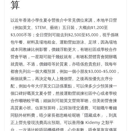
算
以近年香港小學生夏令營推介中常見價位來講，本地半日營
（例如英文、STEM、藝術）五日裝，大概由$1,200至
$3,000不等；全日營則可能去到$2,500至$5,000，視乎係咪
包午餐、材料及場地租金。運動營如游泳、足球，因為場地
成本同教練比例影響，價錢浮動更大，有啲社區或學校合作
營會平啲，一星期可能千幾蚊就有，有啲私營體育會開辦嘅
就貴啲。不過，價錢唔等於質素，亦唔係愈貴愈好。我每年
都會先列出一個大概預算，例如一個小朋友$3,000–$5,000，
兩個就乘二，再決定每人上幾個營。之後再按優先次序分
配，例如今年大仔英文口語係重點，可以俾多少少預算揀一
個口碑好嘅英文夏令營，然後運動營就揀社區中心或者學校
合作嗰啲較平嘅；細妹則可能英文營簡單啲，但美術營會揀
高質素小班。估算預算時，記得加埋交通費、可能嘅午餐錢
同額外材料費，唔少家長都忽略咗呢啲「隱藏成本」，到真
正上營先發現洗費高出預期。可以善用像 Kidemy 之類平
台，一次過比較唔同機構標價，心中有數，唔會單靠宣傳單