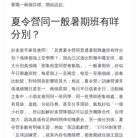
要嘅一兩個目標」開始諗起。
夏令營同一般暑期班有咩
分別？
好多新手家長會問：「其實夏令營同普通暑期興趣班有咩分
別？係咪都係上堂學嘢？」我自己試過比對幾年嘅安排，最
大分別真係喺「密集程度同營會氣氛」。一般暑期班，好似
平日興趣班咁，每星期上一至兩堂，每堂一至兩個鐘，節奏
比較鬆，對時間表影響唔算大；相反，夏令營／訓練營通常
係連續幾日甚至一、兩個星期，每日半日或者全日，活動極
之集中，小朋友會同同一班同學、同一批導師密集相處，會
有晨操、遊戲、分組任務、甚至分享環節，氣氛好似「一個
小社群」。所以點解好多營隊都話可以提升團隊合作、自理
能力，因為真係有足夠時間俾佢哋磨合。另一個分別係，夏
令營多數有明確主題，例如「英語戲劇營」「STEM創客營」
「足球訓練營」，就算內容包幾樣嘢，都會圍繞住個主題設