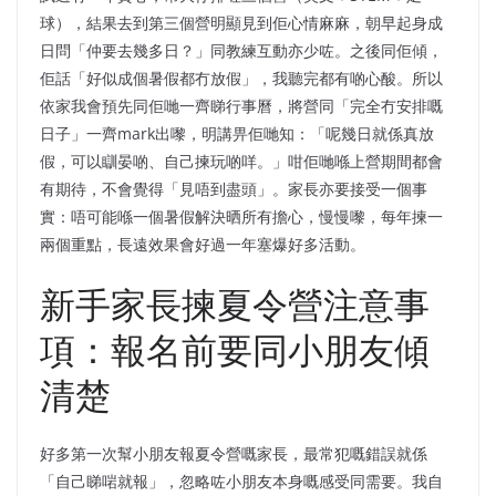
球），結果去到第三個營明顯見到佢心情麻麻，朝早起身成
日問「仲要去幾多日？」同教練互動亦少咗。之後同佢傾，
佢話「好似成個暑假都冇放假」，我聽完都有啲心酸。所以
依家我會預先同佢哋一齊睇行事曆，將營同「完全冇安排嘅
日子」一齊mark出嚟，明講畀佢哋知：「呢幾日就係真放
假，可以瞓晏啲、自己揀玩啲咩。」咁佢哋喺上營期間都會
有期待，不會覺得「見唔到盡頭」。家長亦要接受一個事
實：唔可能喺一個暑假解決晒所有擔心，慢慢嚟，每年揀一
兩個重點，長遠效果會好過一年塞爆好多活動。
新手家長揀夏令營注意事
項：報名前要同小朋友傾
清楚
好多第一次幫小朋友報夏令營嘅家長，最常犯嘅錯誤就係
「自己睇啱就報」，忽略咗小朋友本身嘅感受同需要。我自