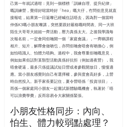
己第一年就試過咁：見到一個標榜「訓練自理、提升紀律」
嘅訓練營，覺得好啱當時好「hea」嘅大仔，冇問佢意見就直
接報咗，結果第一日返嚟已經喊住話唔去，因為對一個當時
仲係K3嘅小朋友嚟講，突然要跟好嚴格嘅時間表、同一大班
陌生大哥哥大姐姐一齊活動，壓力真係太大。之後我學識每
次報名前，一定會同佢哋開一個「家庭會議」，一齊睇課程
相片、短片，解釋會做啲乜，亦問佢哋會唔會有啲擔心，例
如怕唔識人、怕體力唔夠。過程中，我會尊重佢哋嘅意見，
例如如果佢話對某類型活動真係好抗拒（例如過夜營），我
唔會硬逼，最多只係提議試短日營或者參觀開放日，慢慢適
應。當小朋友感覺到自己有選擇權，參與度會高好多，上營
時自然投入。新手家長要記住，夏令營唔係「投資項目」，
而係一個家庭同小朋友一起嘗試新體驗嘅機會，執著於「唔
可以浪費學費」反而容易令大家關係緊張。
小朋友性格同步：內向、
怕生、體力較弱點處理？