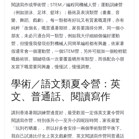
閱讀寫作或學術營；STEM／編程同機械人營；運動訓練營
（例如游泳、足球、籃球）；藝術及表演類營（畫畫、音
樂、舞蹈、戲劇）。每一類都有好玩又有質素嘅選擇，亦有
純粹「改個名」嘅普通暑期班，家長要識得分辨。同一個小
朋友，未必只適合同一類型，例如我大仔細細個偏好運動
營，但慢慢我發現佢對機械人同簡單編程都有興趣，依家暑
假通常會一個運動營，一個STEM營，另外可能加一個較輕鬆
嘅藝術班。關鍵唔係一次要覆蓋晒所有類型，而係配合小朋
友當下嘅需要同興趣，慢慢試，慢慢調整。
學術／語文類夏令營：英
文、普通話、閱讀寫作
講到香港暑期訓練營邊度好，最受歡迎一定係英文夏令營同
閱讀寫作營，特別係升小一至升小四呢段時間，家長最驚
「玩到冇晒書」，所以好多會安排一兩個學術類營平衡下。
我自己試過比仔女上英文戲劇營、英文閱讀寫作營同普通話