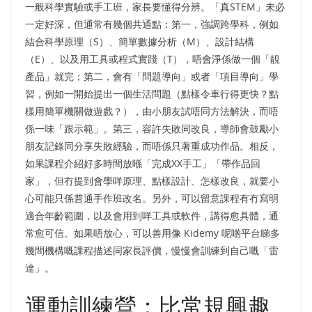
一般科學實驗或手工班，家長要懂得分辨。「真STEM」未必
一定好深，但通常有幾個共通點：第一，強調跨學科，例如
結合科學原理（S）、簡單數據分析（M）、設計結構
（E）、以及用工具或程式實踐（T），唔會淨係做一個「靚
產品」就完；第二，會有「問題導向」或者「項目導向」學
習，例如一開始提出一個生活問題（點樣令車行得更快？點
樣用簡單機關做遊戲？），由小朋友試唔同方法解決，而唔
係一味「跟示範」。第三，容許失敗同改良，導師會鼓勵小
朋友記錄同分享失敗經驗，而唔係只著重成功作品。相反，
如果課程介紹好多時間放喺「完成XX手工」「帶作品回
家」，但冇提到會學咩原理、點樣設計、怎樣改良，就要小
心可能只係普通手作班改名。另外，可以留意課程有冇寫明
適合年齡範圍，以及會用到咩工具或軟件，講得愈具體，通
常愈可信。如果唔放心，可以善用像 Kidemy 呢啲平台睇多
幾間機構嘅課程描述同家長評價，慢慢會訓練到自己嘅「雷
達」。
運動訓練營：比常規興趣