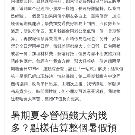
同後勤安排。就算課程再好，如果每朝要你由屯門捐去將軍
澳，返到屋企已經同小朋友一樣攰，長遠好難堅持。以我自
己經驗，一個暑假如果兩個小朋友各自上一至兩個營，加埋
幾個短期興趣班，學費加交通費好容易上到四、五位數甚至
過萬，所以每年四、五月我都會同老公坐低預一個「暑期預
算」，再按呢個預算去選擇，而唔係見乜報乜。另外，好多
營分全日營同半日營，價錢差距都幾大，全日營一日包兩餐
或者一餐，加埋材料費，聽落好抵，但要考慮小朋友體力能
唔能夠應付。曾經有年我貪方便，幫大仔報咗一個連續兩星
期嘅全日STEM＋運動綜合營，諗住「一站式」解決；結果佢
第一星期已經出現好攰、情緒暴躁，第二星期我唯有中途同
機構協調，改為半日出席。由嗰次之後，我學識咗，寧願揀
稍為貴少少、時間彈性啲，但小朋友可以享受過程、我哋接
送都唔會太辛苦，整體CP值反而更高。
暑期夏令營價錢大約幾
多？點樣估算整個暑假預