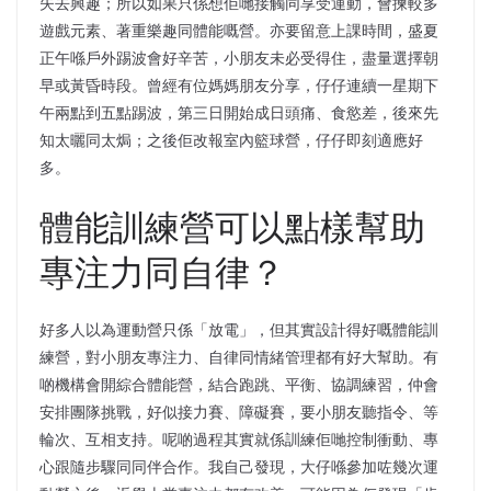
失去興趣；所以如果只係想佢哋接觸同享受運動，會揀較多
遊戲元素、著重樂趣同體能嘅營。亦要留意上課時間，盛夏
正午喺戶外踢波會好辛苦，小朋友未必受得住，盡量選擇朝
早或黃昏時段。曾經有位媽媽朋友分享，仔仔連續一星期下
午兩點到五點踢波，第三日開始成日頭痛、食慾差，後來先
知太曬同太焗；之後佢改報室內籃球營，仔仔即刻適應好
多。
體能訓練營可以點樣幫助
專注力同自律？
好多人以為運動營只係「放電」，但其實設計得好嘅體能訓
練營，對小朋友專注力、自律同情緒管理都有好大幫助。有
啲機構會開綜合體能營，結合跑跳、平衡、協調練習，仲會
安排團隊挑戰，好似接力賽、障礙賽，要小朋友聽指令、等
輪次、互相支持。呢啲過程其實就係訓練佢哋控制衝動、專
心跟隨步驟同同伴合作。我自己發現，大仔喺參加咗幾次運