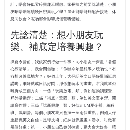
計，唔會好似零碎興趣班咁散。家長揀之前要諗清楚，小朋
友啱唔啱連續幾日密集玩／學？屋企能唔能夠配合接送、休
息同飲食？呢啲都會影響成個營嘅體驗。
先諗清楚：想小朋友玩
樂、補底定培養興趣？
揀夏令營前，我依家例行做一件事：同小朋友一齊畫「暑假
心願清單」。我會問佢哋：「你哋今年最想學／玩啲乜？有
冇想改善嘅地方？」好似上年，大仔話英文口語好驚喺班房
講嘢，細妹就成日話好悶，淨係想玩水同畫畫。咁我就幫佢
哋拆成三個方向：一係「玩樂放電」類，例如運動訓練營、
戶外活動營；二係「補底／鞏固」類，例如英文夏令營、閱
讀寫作營；三係「試新興趣」類，好似STEM夏令營、編程
班、戲劇營。每個小朋友我只會揀一至兩個重點，例如大仔
重點係英文自信＋足球技術，細妹就係畫畫＋游水。咁做有
幾個好處：第一，小朋友自己參與揀選，動力會大好多，唔