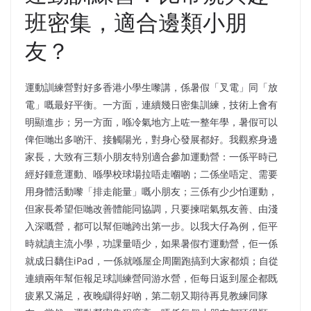
班密集，適合邊類小朋
友？
運動訓練營對好多香港小學生嚟講，係暑假「叉電」同「放
電」嘅最好平衡。一方面，連續幾日密集訓練，技術上會有
明顯進步；另一方面，喺冷氣地方上咗一整年學，暑假可以
俾佢哋出多啲汗、接觸陽光，對身心發展都好。我觀察身邊
家長，大致有三類小朋友特別適合參加運動營：一係平時已
經好鍾意運動、喺學校球場拉唔走嗰啲；二係坐唔定、需要
用身體活動嚟「排走能量」嘅小朋友；三係有少少怕運動，
但家長希望佢哋改善體能同協調，只要揀啱氣氛友善、由淺
入深嘅營，都可以幫佢哋跨出第一步。以我大仔為例，佢平
時就讀主流小學，功課量唔少，如果暑假冇運動營，佢一係
就成日黐住iPad，一係就喺屋企周圍跑搞到大家都煩；自從
連續兩年幫佢報足球訓練營同游水營，佢每日返到屋企都既
疲累又滿足，夜晚瞓得好啲，第二朝又期待再見教練同隊