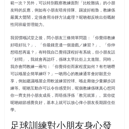
範一次？另外，可以特別觀察教練面對「比較難搞」的小朋
友時的反應，例如有小朋友唔肯排隊、踢波好粗魯，教練係
嚴厲大聲鬧，定係會用冷靜方法處理？呢啲都反映出佢嘅耐
性同班級管理能力。
我習慣喺試堂之後，問小朋友三條簡單問題：「你覺得教練
好唔好玩？」、「你最鍾意邊一個遊戲／練習？」、「你仲
想唔想再返？」有時我自己覺得課程好有系統，但小朋友話
「好悶」，我就會再諗吓，係咪太早比佢上太進階。同時，
我亦會問教練一兩句：「你覺得佢而家程度如何？有冇啲嘢
可以喺屋企簡單練吓？」一啲用心的教練通常會好願意分
享，例如建議喺屋企用軟波練習控球、喺走廊做少量腳步訓
練等。呢啲互動亦可以令你感受到，呢個教練係咪真心想同
你一齊支持小朋友成長，而唔係淨係「教完就算」。當你從
呢啲細節感覺良好，基本上就可以放心俾小朋友長期跟住佢
學。
足球訓練對小朋友身心發