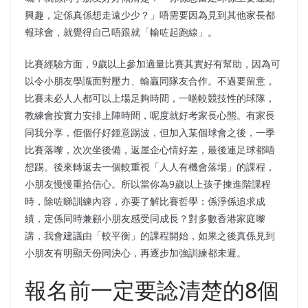
興趣，定係真係想走遠少少？」唔需要因為見到其他家長都
報球會，就覺得自己唔跟就「輸咗起跑線」。
比賽經驗方面，9歲以上參加適量比賽其實好有幫助，因為可
以令小朋友學識面對壓力、輸贏同隊友合作。不過要留意，
比賽未必人人都可以上場足夠時間，一啲較競技性的球隊，
教練會按實力安排上陣時間，呢度就好考家長心態。有家長
同我分享，佢個仔好鍾意踢波，但加入某個球會之後，一季
比賽落嚟，次次坐後備，返屋企心情好差，最後連足球都唔
想踢。後來轉返去一個較重視「人人有機會落場」的課程，
小朋友慢慢重拾信心。所以當你為9歲以上孩子揀進階課程
時，除咗睇訓練內容，亦要了解比賽哲學：係淨係追求成
績，定係同時兼顧小朋友感受同成長？對多數香港家庭嚟
講，我會建議由「較平衡」的課程開始，如果之後真係見到
小朋友有明顯天份同決心，再逐步加強訓練都未遲。
報名前一定要諗清楚的8個