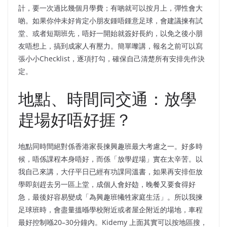
計，要一次過比幾個月學費；有啲就可以按月上，彈性會大
啲。如果你仲未好肯定小朋友鍾唔鍾意足球，會建議揀有試
堂、或者短期班先，唔好一開始就簽好長約，以免之後小朋
友唔想上，搞到成家人有壓力。簡單嚟講，報名之前可以寫
張小小Checklist，逐項打勾，確保自己清楚所有安排先作決
定。
地點、時間同交通：放學
趕場好唔好捱？
地點同時間絕對係香港家長揀興趣班最大考慮之一。好多時
候，唔係課程本身唔好，而係「放學趕場」實在太辛苦。以
我自己來講，大仔平日已經有功課同溫書，如果再安排佢放
學即刻趕去另一區上堂，成個人會好攰，晚餐又要食得好
急，最後好容易變成「為興趣班犧牲家庭生活」。所以我揀
足球班時，會盡量搵喺學校附近或者屋企附近的場地，車程
最好控制喺20–30分鐘內。Kidemy 上面其實可以按地區搜，