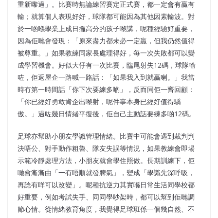
重新嚟過」。比賽時無論練習賽定正式賽，都一定會有贏有
輸；就算個人表現好好，球隊都可能因為其他因素輸波。對
於一啲喺學業上成日攞高分的孩子嚟講，呢種經驗好重要，
因為佢哋會發現：「原來盡力都未必一定贏，但我仍然值得
被尊重。」如果教練同家長處理得好，每一次失敗都可以變
成學習機會。好似大仔有一次比賽，臨尾射失12碼，球隊輸
咗，佢返屋企一路喊一路話：「如果我入到就贏喇。」我當
時冇第一時間話「你下次要練多啲」，反而同佢一齊回顧：
「你已經好勇敢肯企出嚟射，呢件事本身已經好值得驕
傲。」過咗幾日情緒平復後，佢自己主動話要練多啲12碼。
足球亦幫助小朋友學識管理情緒。比賽中可能會遇到裁判判
決唔公、對手動作粗魯、隊友失誤等情況，如果教練會即場
示範冷靜處理方法，小朋友就會學住照做。長期訓練下，佢
哋會漸漸由「一有唔順就發脾氣」，變成「學識先深呼吸，
再諗有咩可以改變」。呢種抗逆力其實喺日常生活同學校都
好重要，例如考試失手、同同學吵架時，都可以幫到佢哋調
節心情。從情緒教育角度，我覺得足球班係一個幾自然、不