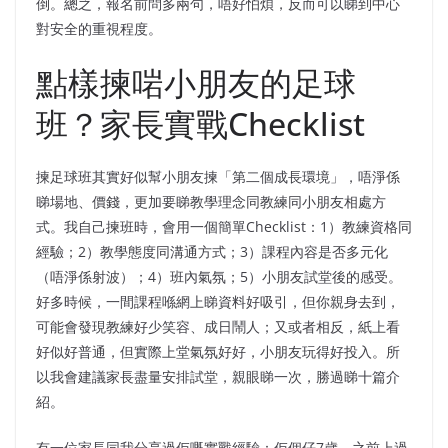
倒。總之，報名前問多兩句，唔好怕煩，反而可以睇到中心
對安全的重視程度。
點樣揀啱小朋友的足球
班？家長實戰Checklist
揀足球班其實好似幫小朋友揀「第二個成長環境」，唔淨係
睇場地、價錢，更加要睇教學理念同教練同小朋友相處方
式。我自己揀班時，會用一個簡單Checklist：1）教練資格同
經驗；2）教學態度同溝通方式；3）課程內容是否多元化
（唔淨係射波）；4）班內氣氛；5）小朋友試堂後的感受。
好多時候，一間課程喺網上睇資料好吸引，但你親身去到，
可能會發現教練好少笑容、成日鬧人；又或者相反，紙上看
好似好普通，但實際上堂氣氛好好，小朋友玩得好投入。所
以我會建議家長盡量安排試堂，親眼睇一次，勝過睇十篇介
紹。
有一位家長同我分享過佢嘅實戰經驗：佢個仔7歲，之前上過