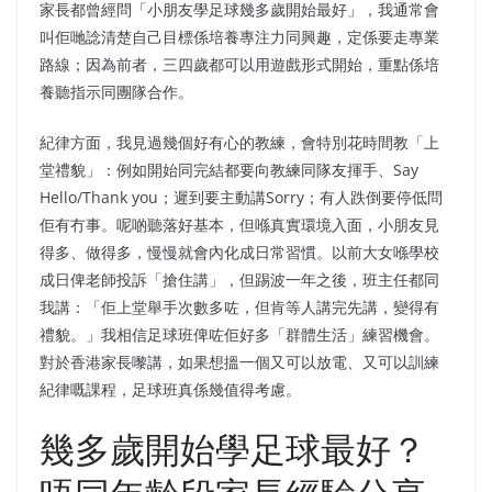
家長都曾經問「小朋友學足球幾多歲開始最好」，我通常會
叫佢哋諗清楚自己目標係培養專注力同興趣，定係要走專業
路線；因為前者，三四歲都可以用遊戲形式開始，重點係培
養聽指示同團隊合作。
紀律方面，我見過幾個好有心的教練，會特別花時間教「上
堂禮貌」：例如開始同完結都要向教練同隊友揮手、Say
Hello/Thank you；遲到要主動講Sorry；有人跌倒要停低問
佢有冇事。呢啲聽落好基本，但喺真實環境入面，小朋友見
得多、做得多，慢慢就會內化成日常習慣。以前大女喺學校
成日俾老師投訴「搶住講」，但踢波一年之後，班主任都同
我講：「佢上堂舉手次數多咗，但肯等人講完先講，變得有
禮貌。」我相信足球班俾咗佢好多「群體生活」練習機會。
對於香港家長嚟講，如果想搵一個又可以放電、又可以訓練
紀律嘅課程，足球班真係幾值得考慮。
幾多歲開始學足球最好？