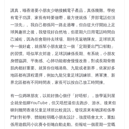
講真，喺香港要小朋友少啲接觸電子產品，真係幾難。學校
有電子功課、家長有時要做嘢，最方便就係「畀部電話佢頂
一頂先」。我自己都係同一路走過嚟，但自從大仔開始上足
球興趣班之後，我發現好自然地，佢星期六日用電話時間自
己減咗，因為佢會期待去球場、期待見返啲隊友。足球班其
中一個好處，就係幫小朋友建立一個「定期要出門口郁動」
的習慣。唔似單次郊遊，足球訓練係長期、有系統，小朋友
身體協調、平衡感、心肺功能都會慢慢改善，對成長期骨骼
肌肉都好重要。就算你住喺港島、九龍或者新界，依家好多
地區都有課程選擇，例如九龍兒童足球訓練班、將軍澳、新
界北區都有不同時間表，家長可以按自己放工時間揀。
有一位媽咪朋友，以前好擔心個仔「好唔郁」，放學返到屋
企就坐低睇YouTube，但又唔想逼佢去跑步、游水。後來佢
睇到幾間香港兒童足球班比較資訊，發現原來有啲課程係專
門針對初學、體能較弱嘅小朋友設計，強度唔會太大，重點
係用遊戲同小比賽令佢哋自動走動。佢報咗一個星期一堂嘅