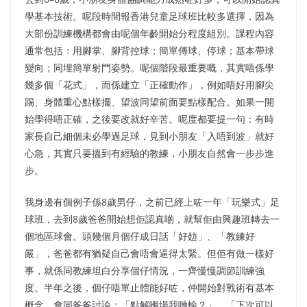
學基本技術。呢段時間報香港兒童足球班比較多選擇，因為
大部份訓練機構都會由呢個年齡開始分程度組別。課程內容
通常包括：用腳掌、腳背控球；簡單傳球、停球；基本帶球
變向；同埋簡單射門姿勢。呢個階段最重要嘅，其實唔係學
幾多個「花式」，而係建立「正確動作」，例如唔好用腳尖
踢、身體重心點樣擺、望波同望前面要點樣配合。如果一開
始學得唔正確，之後要改就好辛苦。呢度都要提一句：有時
家長自己細個未必學過足球，見到小朋友「入唔到波」就好
心急，其實只要搵到有經驗的教練，小朋友自然會一步步進
步。
我身邊有個例子係8歲男仔，之前已經上咗一年「玩樂式」足
球班，去到8歲爸爸開始想佢認真啲，就幫佢由興趣班轉去一
個地區球會。頭幾個月個仔成日話「好攰」、「教練好
嚴」，爸爸都有猶疑自己會唔會逼得太緊。但佢有做一樣好
事，就係同教練坦白分享個仔情況，一齊慢慢調節訓練強
度。半年之後，個仔唔單止體能好咗，仲開始對戰術有基本
概念，會同爸爸討論：「點解嗰場我哋輸？」、「下次可以