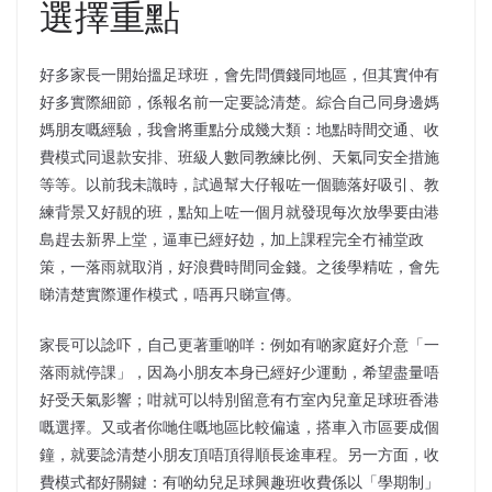
選擇重點
好多家長一開始搵足球班，會先問價錢同地區，但其實仲有
好多實際細節，係報名前一定要諗清楚。綜合自己同身邊媽
媽朋友嘅經驗，我會將重點分成幾大類：地點時間交通、收
費模式同退款安排、班級人數同教練比例、天氣同安全措施
等等。以前我未識時，試過幫大仔報咗一個聽落好吸引、教
練背景又好靚的班，點知上咗一個月就發現每次放學要由港
島趕去新界上堂，逼車已經好攰，加上課程完全冇補堂政
策，一落雨就取消，好浪費時間同金錢。之後學精咗，會先
睇清楚實際運作模式，唔再只睇宣傳。
家長可以諗吓，自己更著重啲咩：例如有啲家庭好介意「一
落雨就停課」，因為小朋友本身已經好少運動，希望盡量唔
好受天氣影響；咁就可以特別留意有冇室內兒童足球班香港
嘅選擇。又或者你哋住嘅地區比較偏遠，搭車入市區要成個
鐘，就要諗清楚小朋友頂唔頂得順長途車程。另一方面，收
費模式都好關鍵：有啲幼兒足球興趣班收費係以「學期制」