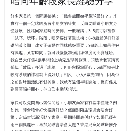
唔同年齡段家長經驗分享
好多家長第一個問題都係：「幾多歲開始學足球最好？」其
實冇一個一定啱晒所有小朋友的答案，反而要睇返小朋友身
體發展、性格同家庭時間安排。一般嚟講，3–5歲可以當作
「試吓、玩吓」階段，唔需要好著重技術；6–8歲就係打好基
礎的黃金期，建立正確動作同球感好重要；9歲以上如果仲好
有興趣，又有時間，就可以慢慢加強訓練強度同比賽經驗。
我自己大仔係4歲半開始上幼兒足球興趣班，頭幾堂老實講真
係似「放風」多過「訓練」，但佢愈踢愈開心，6歲再轉去比
較有系統的課程就上得好順；相反，小女6歲先開始，因為佢
之前對球類活動冇乜興趣，我就冇逼佢早啲開始，反而係見
到哥哥踢得開心，佢自己主動話想試。
家長可以先問自己幾個問題：小朋友而家有冇基本體能？例
如跑一陣會唔會好快投訴好攰？佢面對陌生環境會唔會好
驚，定係肯試新活動？家庭一星期時間表係點？如果已經有
兩三個興趣班，再加足球會唔會太趕？香港兒童足球班推介