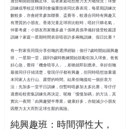
適合剛開始接觸足球、或者家庭唔想壓力太大嘅情況；球會
訓練或學校足球隊則會偏重技術同比賽表現，每星期訓練次
數較多，亦會經常參加聯賽、盃賽等，較適合同時有興趣又
有潛質的小朋友。香港兒童足球班比較時，唔好只睇名氣，
仲要考慮：小朋友而家幾多歲？係咪真係準備好接受較嚴謹
訓練？家庭一星期時間表容唔容許多兩晚訓練、假日比賽？
有一對家長同我分享佢哋的選擇經驗：個仔7歲時開始踢興趣
班，一星期一堂，踢到9歲時教練開始鼓勵佢加入球會。爸爸
好心急，覺得「機會唔等人」，差啲就即刻應承。幸好佢哋
最後同仔仔傾清楚，發現仔仔都有興趣，但同時唔想放棄週
末同家人去行山、露營的時間。結果佢哋搵咗一個折衷方
法：先加多一堂平日訓練，但暫時唔參加太多比賽，等仔仔
適應咗較密集訓練先再決定。呢種「慢慢加碼」的方法，其
實比一夜間「由興趣變半專業」健康好多，亦能減少小朋友
因壓力太大而對足球生厭的風險。
純興趣班：時間彈性大，