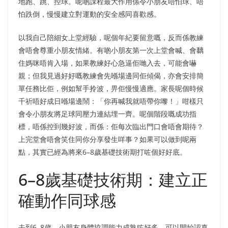
地跑、跳、控球。呢啲課程最大作用係令小朋友唔怕球、唔
怕跌倒，慢慢建立對運動的安全感同喜歡感。
以我自己陪細女上堂經驗，呢個年紀要留意嘅，反而係教練
會唔會尊重小朋友情緒。有啲小朋友第一次上堂會喊、會黐
住媽咪唔肯入場，如果教練好心急逼佢哋入去，可能會嚇
親；但我見過好好嘅教練會先喺場邊同佢傾偈，亦會安排簡
單任務比佢，例如幫手拎波，畀佢慢慢適應。家長呢個時候
千祈唔好成日喺場邊鬧：「你再喊我就唔帶你嚟！」咁樣只
會令小朋友將足球同壓力連結埋一齊。呢個階段嘅成功指
標，唔係控到幾好波，而係：佢每次臨出門口會唔會期待？
上完堂會唔會笑住同你分享發生咩事？如果可以做到呢兩
點，其實已經為將來6–8歲基礎技術期打咗個好好底。
6–8歲基礎技術期：建立正
確動作同球感
去到6–8歲，小朋友身體協調能力成熟咗好多，可以開始認真