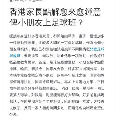
June 24, 2026
admin
香港家長點解愈來愈鍾意
俾小朋友上足球班？
呢幾年身邊好多香港家長，都開始由琴班、畫班，慢慢加多
一樣運動類興趣，比較多人問的一定係足球班。作為兩個小
朋友嘅媽媽，我自己都幫佢哋試過幾間不同機構嘅
兒童足球
興趣班
，發現原來「學踢波」唔止係學一項運動，仲係好好
嘅品格教育機會。首先，足球係團體運動，小朋友要學點樣
排隊、輪流、聽指令、同隊友合作；好多家長同我分享，原
本喺學校好坐唔定嘅小朋友，踢咗半年足球之後，老師都覺
得佢哋專注咗，同埋肯聽規矩咗。再加上香港地方細，平日
放學返屋企好多時就黐住電話、iPad，如果一星期有一兩日
要落去球場，對眼睛、對體能都係好大幫助。好多爸爸媽媽
都話，寧願星期六朝早早啲起身，陪佢哋踢一堂波，之後再
去飲茶，反而一家人相處時間多咗，而唔係各自喺屋企望住
螢幕。