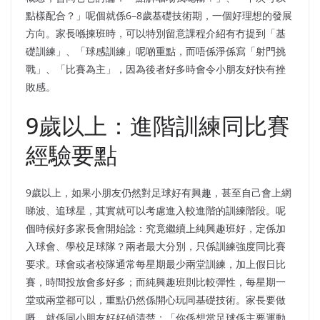
點樣配合？」呢個就係6–8歲基礎技術期，一個好理想的發展
方向。家長喺揀班時，可以特別留意課程介紹有冇提到「基
礎訓練」、「球感訓練」呢啲重點，而唔係淨係寫「射門挑
戰」、「比賽為主」，因為後者好多時會令小朋友好快有挫
敗感。
9歲以上：進階訓練同比賽
經驗要點
9歲以上，如果小朋友仍然對足球好有興趣，甚至自己會上網
睇波、追球星，其實就可以考慮進入較進階的訓練階段。呢
個時候好多家長會開始諗：究竟繼續上純興趣班好，定係加
入球會、學校足球隊？兩者最大分別，只係訓練強度同比賽
要求。球會或者校隊通常每星期最少兩堂訓練，加上假日比
賽，時間投放會多好多；而純興趣班則比較彈性，每星期一
堂或兩堂都可以，重點仍然係開心玩同基礎技術。家長要做
嘅，就係同小朋友好好傾清楚：「你係想當足球係主要運動