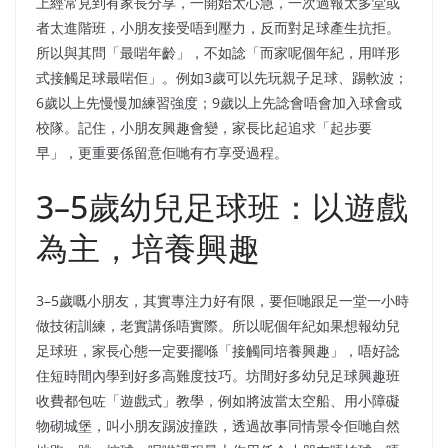
上經常見到有家長分享，一開始太心急，一次過報太多堂或
者太進階班，小朋友接受唔到壓力，反而對足球產生抗拒。
所以與其問「最啱年齡」，不如諗「而家呢個年紀，用咩形
式接觸足球最啱佢」。例如3歲可以先玩親子足球、踢軟波；
6歲以上先慢慢加練習強度；9歲以上先諗會唔會加入球會或
校隊。記住，小朋友興趣會變，家長比起追求「起步要
早」，更重要係留意佢哋有冇享受過程。
3–5歲幼兒足球班：以遊戲
為主，培養興趣
3–5歲嘅小朋友，其實專注力好有限，要佢哋跟足一堂一小時
做技術訓練，老實講係唔實際。所以呢個年紀如果想報幼兒
足球班，家長心態一定要擺喺「接觸同培養興趣」，唔好諗
住短時間內學到好多高難度技巧。坊間好多幼兒足球興趣班
收費都包咗「遊戲式」教學，例如將波當太空船、用小障礙
物砌城堡，叫小朋友踢波撞跌，透過故事同情景令佢哋自然