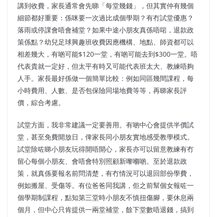
講到收費，家長通常會先睇「每堂幾錢」，但其實仲有幾個
細節都好重要：係咪要一次過比成個學期？有冇試堂優惠？
落雨或停課會唔會補堂？如果中途小朋友真係唔啱，退款政
策係點？幼兒足球興趣班收費因應機構、地點、師資都可以
相差幾大，有啲可能$120一堂，有啲可能去到$300一堂。唔
代表貴就一定好，但太平有時又可能代表班太大、教練唔夠
人手。家長最好係做一個簡單比較：例如同區幾間課程，每
小時費用、人數、是否包保險同場地費等等，再睇家長評
價，綜合考慮。
試堂方面，我非常建議一定要善用。有啲中心會提供半價試
堂，甚至免費開放日，俾家長同小朋友實地感受教學模式。
試堂除咗睇小朋友玩得開唔開心，家長亦可以留意教練有冇
留心每個小朋友、會唔會特別照顧新嚟嗰啲。至於退款政
策，就真係要報名前問清楚，有冇情況可以退回部份學費，
例如搬屋、受傷等。有位爸爸同我講，佢之前幫個女報咗一
個學期制課程，點知第三堂時小朋友不慎扭傷腳，要休息兩
個月，但中心只肯提供一兩堂補堂，餘下堂數唔退錢，搞到