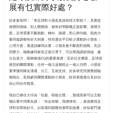
展有乜實際好處？
好多家長問：「學足球對小朋友真係有咁大幫助？」其實從
身體到情緒，到人際關係，都有好明顯嘅正面影響。身體方
面，足球需要不斷跑動、轉向、跳躍，對心肺功能、肌肉力
量同協調都有好大刺激，特別適合平日較少運動的小朋友；
心理方面，透過訓練同比賽，小朋友會不斷面對挑戰、失誤
同壓力，喺教練同家長正面引導下，可以學識調節情緒、建
立抗逆力，呢啲都係EQ的重要基礎；至於社交層面，足球係
典型的團體運動，任何一個入波都唔止一個人功勞，小朋友
要學懂同隊友溝通、分工、互相支持。好多研究同實際經驗
都指出，長期參與團體運動的小朋友，較容易發展出良好自
信心同合作態度。
我自己睇住大仔由「怕羞、唔敢出聲」，變成而家可以主動
喺比賽中同隊友講：「你走前啲，我傳俾你。」真係覺得足
球對佢幫助好大。以前遇到困難佢會即刻放棄，好似射門連