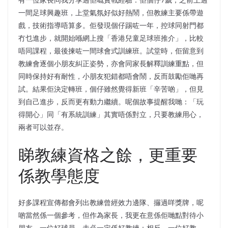
一間足球興趣班，上堂氣氛好似好熱鬧，但教練主要係帶遊
戲，技術指導唔算多。佢發現個仔踢咗一年，控球同射門都
冇乜進步，就開始喺網上搜「香港兒童足球班推介」，比較
唔同課程，最後揀咗一間球會式訓練班。試堂時，佢留意到
教練會逐個小朋友糾正姿勢，亦會同家長解釋訓練重點，但
同時保持好有耐性，小朋友犯錯都唔會鬧，反而鼓勵佢哋再
試。結果佢決定轉班，個仔雖然覺得新班「辛苦啲」，但見
到自己進步，反而更有動力繼續。呢個故事提醒我哋：「玩
得開心」同「有系統訓練」其實唔係對立，只要教練用心，
兩者可以並存。
睇教練資格之餘，更重要
係教學態度
好多課程宣傳都會列出教練曾經效力邊隊、攞過咩獎牌，呢
啲當然係一個參考，但作為家長，我更在意係佢哋點對待小
朋友。一位好球員，未必一定係好教練；相反，一位好教