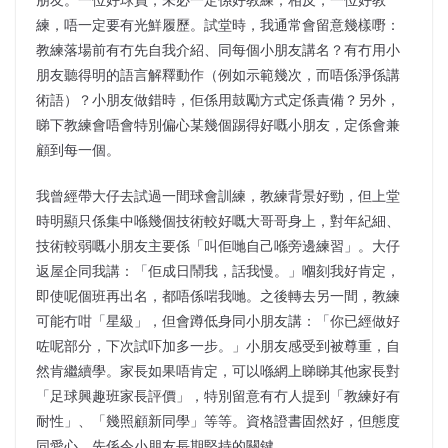
練，唔一定要有光鮮履歷。試堂時，我通常會留意幾樣嘢：
教練落場前有冇先自我介紹、同每個小朋友講名？有冇用小
朋友聽得明的語言解釋動作（例如示範幾次，而唔係淨係講
術語）？小朋友做錯時，佢係用鼓勵方式定係責備？另外，
睇下教練會唔會特別偏心某幾個踢得好嘅小朋友，定係會兼
顧到每一個。
我曾經帶大仔去試過一間球會訓練，教練背景好勁，但上堂
時明顯只係集中喺幾個技術較好嘅大哥哥身上，對年紀細、
技術較弱嘅小朋友主要係「叫佢哋自己喺旁邊練習」。大仔
返屋企同我講：「佢成日鬧我，話我慢。」嗰刻我好肯定，
即使呢個班再出名，都唔係啱我哋。之後轉去另一間，教練
可能冇咁「星級」，但會蹲低身同小朋友講：「你已經做好
咗呢部分，下次試吓加多一步。」小朋友感受到被尊重，自
然肯繼續學。家長如果唔肯定，可以喺網上睇睇其他家長對
「足球興趣班家長評價」，特別留意有冇人提到「教練好有
耐性」、「幾照顧新同學」等等。資格證書固然好，但態度
同愛心，先係令小朋友長期堅持的關鍵。