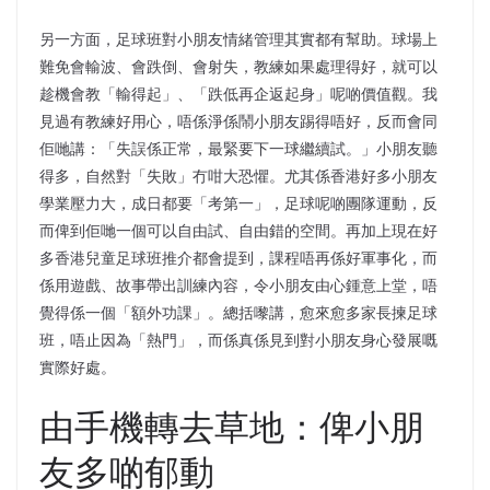
另一方面，足球班對小朋友情緒管理其實都有幫助。球場上
難免會輸波、會跌倒、會射失，教練如果處理得好，就可以
趁機會教「輸得起」、「跌低再企返起身」呢啲價值觀。我
見過有教練好用心，唔係淨係鬧小朋友踢得唔好，反而會同
佢哋講：「失誤係正常，最緊要下一球繼續試。」小朋友聽
得多，自然對「失敗」冇咁大恐懼。尤其係香港好多小朋友
學業壓力大，成日都要「考第一」，足球呢啲團隊運動，反
而俾到佢哋一個可以自由試、自由錯的空間。再加上現在好
多香港兒童足球班推介都會提到，課程唔再係好軍事化，而
係用遊戲、故事帶出訓練內容，令小朋友由心鍾意上堂，唔
覺得係一個「額外功課」。總括嚟講，愈來愈多家長揀足球
班，唔止因為「熱門」，而係真係見到對小朋友身心發展嘅
實際好處。
由手機轉去草地：俾小朋
友多啲郁動