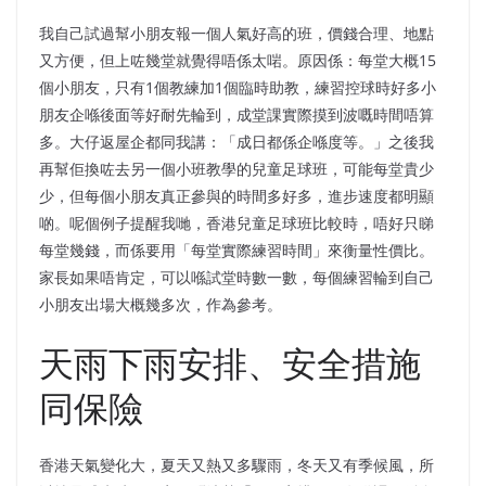
我自己試過幫小朋友報一個人氣好高的班，價錢合理、地點
又方便，但上咗幾堂就覺得唔係太啱。原因係：每堂大概15
個小朋友，只有1個教練加1個臨時助教，練習控球時好多小
朋友企喺後面等好耐先輪到，成堂課實際摸到波嘅時間唔算
多。大仔返屋企都同我講：「成日都係企喺度等。」之後我
再幫佢換咗去另一個小班教學的兒童足球班，可能每堂貴少
少，但每個小朋友真正參與的時間多好多，進步速度都明顯
啲。呢個例子提醒我哋，香港兒童足球班比較時，唔好只睇
每堂幾錢，而係要用「每堂實際練習時間」來衡量性價比。
家長如果唔肯定，可以喺試堂時數一數，每個練習輪到自己
小朋友出場大概幾多次，作為參考。
天雨下雨安排、安全措施
同保險
香港天氣變化大，夏天又熱又多驟雨，冬天又有季候風，所