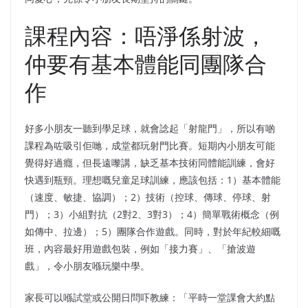
課程內容：唔淨係射波，
仲要有基本體能同團隊合
作
好多小朋友一聽到學足球，就會諗起「射龍門」，所以有啲
課程為咗吸引佢哋，成堂都玩射門比賽。短期內小朋友可能
覺得好過癮，但長遠嚟講，缺乏基本技術同體能訓練，會好
快遇到瓶頸。理想嘅兒童足球訓練，應該包括：1）基本體能
（速度、敏捷、協調）；2）技術（控球、傳球、停球、射
門）；3）小組對抗（2對2、3對3）；4）簡單戰術概念（例
如傳中、拉邊）；5）團隊合作遊戲。同時，對於年紀較細嘅
班，內容最好用遊戲包裝，例如「接力賽」、「搶波遊
戲」，令小朋友喺玩樂中學。
家長可以喺試堂或公開日問吓教練：「平時一堂課會大約點