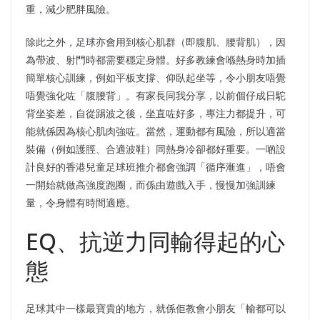
重，減少肥胖風險。
除此之外，足球亦會用到核心肌群（即腹肌、腰背肌），因
為帶波、射門時都需要穩定身體。好多教練會喺熱身時加插
簡單核心訓練，例如平板支撐、仰臥起坐等，令小朋友唔覺
唔覺強化咗「腹腰背」。有家長同我分享，以前個仔成日駝
背坐姿差，自從踢波之後，坐直咗好多，專注力都提升，可
能就係因為核心肌肉強咗。當然，運動都有風險，所以適當
裝備（例如護脛、合適波鞋）同熱身冷卻都好重要。一啲設
計良好的香港兒童足球班推介都會強調「循序漸進」，唔會
一開始就做高強度跑圈，而係由遊戲入手，慢慢加強訓練
量，令身體有時間適應。
EQ、抗逆力同輸得起的心
態
足球其中一樣最寶貴的地方，就係佢教會小朋友「輸都可以