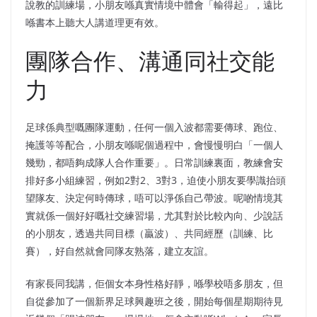
說教的訓練場，小朋友喺真實情境中體會「輸得起」，遠比
喺書本上聽大人講道理更有效。
團隊合作、溝通同社交能
力
足球係典型嘅團隊運動，任何一個入波都需要傳球、跑位、
掩護等等配合，小朋友喺呢個過程中，會慢慢明白「一個人
幾勁，都唔夠成隊人合作重要」。日常訓練裏面，教練會安
排好多小組練習，例如2對2、3對3，迫使小朋友要學識抬頭
望隊友、決定何時傳球，唔可以淨係自己帶波。呢啲情境其
實就係一個好好嘅社交練習場，尤其對於比較內向、少說話
的小朋友，透過共同目標（贏波）、共同經歷（訓練、比
賽），好自然就會同隊友熟落，建立友誼。
有家長同我講，佢個女本身性格好靜，喺學校唔多朋友，但
自從參加了一個新界足球興趣班之後，開始每個星期期待見