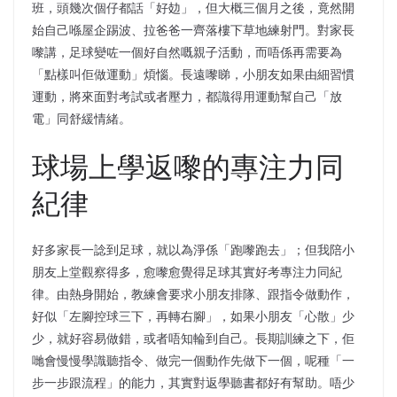
班，頭幾次個仔都話「好攰」，但大概三個月之後，竟然開
始自己喺屋企踢波、拉爸爸一齊落樓下草地練射門。對家長
嚟講，足球變咗一個好自然嘅親子活動，而唔係再需要為
「點樣叫佢做運動」煩惱。長遠嚟睇，小朋友如果由細習慣
運動，將來面對考試或者壓力，都識得用運動幫自己「放
電」同舒緩情緒。
球場上學返嚟的專注力同
紀律
好多家長一諗到足球，就以為淨係「跑嚟跑去」；但我陪小
朋友上堂觀察得多，愈嚟愈覺得足球其實好考專注力同紀
律。由熱身開始，教練會要求小朋友排隊、跟指令做動作，
好似「左腳控球三下，再轉右腳」，如果小朋友「心散」少
少，就好容易做錯，或者唔知輪到自己。長期訓練之下，佢
哋會慢慢學識聽指令、做完一個動作先做下一個，呢種「一
步一步跟流程」的能力，其實對返學聽書都好有幫助。唔少