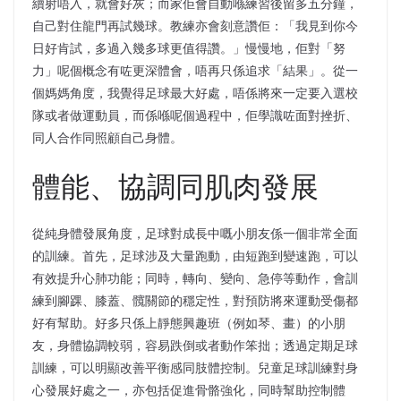
續射唔入，就會好灰；而家佢會自動喺練習後留多五分鐘，
自己對住龍門再試幾球。教練亦會刻意讚佢：「我見到你今
日好肯試，多過入幾多球更值得讚。」慢慢地，佢對「努
力」呢個概念有咗更深體會，唔再只係追求「結果」。從一
個媽媽角度，我覺得足球最大好處，唔係將來一定要入選校
隊或者做運動員，而係喺呢個過程中，佢學識咗面對挫折、
同人合作同照顧自己身體。
體能、協調同肌肉發展
從純身體發展角度，足球對成長中嘅小朋友係一個非常全面
的訓練。首先，足球涉及大量跑動，由短跑到變速跑，可以
有效提升心肺功能；同時，轉向、變向、急停等動作，會訓
練到腳踝、膝蓋、髖關節的穩定性，對預防將來運動受傷都
好有幫助。好多只係上靜態興趣班（例如琴、畫）的小朋
友，身體協調較弱，容易跌倒或者動作笨拙；透過定期足球
訓練，可以明顯改善平衡感同肢體控制。兒童足球訓練對身
心發展好處之一，亦包括促進骨骼強化，同時幫助控制體