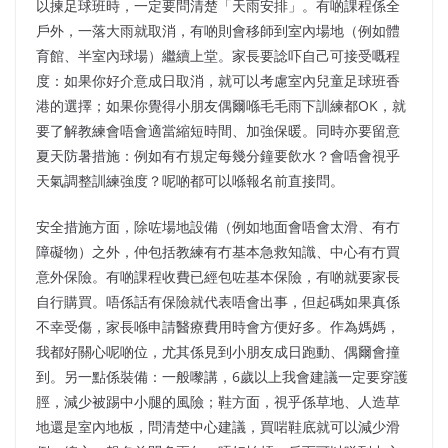
以揀足球班時，一定要問清楚「天雨安排」。有啲課程係全
戶外，一落大雨就取消，有啲則會移師到室內場地（例如體
育館、半室內球場）繼續上堂。家長要諗吓自己可接受嘅程
度：如果你好介意成日取消，就可以考慮室內兒童足球班香
港的選擇；如果你覺得小朋友偶爾喺毛毛雨下訓練都OK，就
要了解教練會唔會適當縮短時間、加強保暖。同時亦要留意
夏天防暑措施：例如有冇規定每幾分鐘要飲水？會唔會視乎
天氣調整訓練強度？呢啲都可以喺報名前直接問。
安全措施方面，除咗場地設備（例如地面會唔會太滑、有冇
障礙物）之外，仲包括教練有冇基本急救知識、中心有冇買
意外保險。有啲課程收費已經包咗基本保險，有啲就要家長
自行購買。唔係話有保險就代表唔會出事，但起碼如果真係
不幸受傷，家長喺申請醫療費用時會方便好多。作為媽媽，
我都好關心呢啲位，尤其係見到小朋友成日跑動、偶爾會撞
到。另一點係裝備：一般嚟講，6歲以上我會建議一定要穿護
脛，減少被踢中小腿的風險；鞋方面，視乎係草地、人造草
地還是室內地板，問清楚中心建議，買啱鞋底就可以減少滑