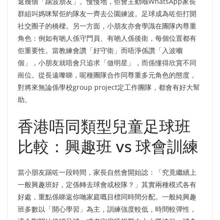
返幾個「踢波朋友」。慢慢地，佢會主動喺WhatsApp家長
群組叫媽咪幫佢約隊友一齊去公園練波。足球成為咗佢打開
社交圈子的橋樑。另一方面，小朋友亦會學識在團隊內尊重
角色：例如有啲人係守門員、有啲人係後衛，每個位置都有
佢重要性。當教練會讚「好守衛」而唔淨係讚「入波嗰
個」，小朋友就唔會只追求「做明星」，而係懂得欣賞不同
崗位。從長遠嚟睇，呢種團隊合作同尊重多元角色的態度，
對將來無論係學校group project定工作團隊，都會有好大幫
助。
香港唔同類型兒童足球班
比較：興趣班 vs 球會訓練
當小朋友踢咗一段時間，家長自然會開始諗：「究竟繼續上
一般興趣班好，定係轉去球會或校隊？」其實兩種模式各有
好處，重點係睇返你哋家庭嘅目標同時間分配。一般純興趣
班多數以「開心學習」為主，訓練強度較低，時間較彈性，