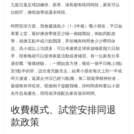
九龍兒童足球訓練班、新界、港島都有唔同時段，家長可以
比較吓，揀啱放學或週末時段。
時間安排方面，我會建議低小（1–3年級）嘅小朋友，平日如
果要上堂，最好揀放學後至少隔一個鐘開始，例如四點放
學，就揀五點半或六點開課，畀佢哋有時間食少少嘢同休
息。高小或以上功課多，可以考慮將足球班放喺星期六日朝
早，咁夜晚就可以留俾家庭活動或者補習。有一位家長分享
過佢嘅「慘痛經驗」：一開始貪方便，報咗一個平日晚上8點
至9點半的班，諗住食完飯先去；結果小朋友每次上到一半就
呵欠連連，返屋企沖涼已經10點幾，第二朝返學精神好差，
最後唯有停咗班。呢個例子提醒我哋，排時間表時要以小朋
友作息為優先，而唔係淨係配合家長落班時間。
收費模式、試堂安排同退
款政策