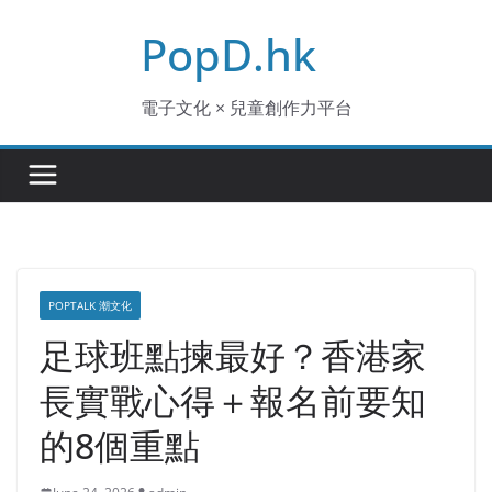
Skip
PopD.hk
to
content
電子文化 × 兒童創作力平台
POPTALK 潮文化
足球班點揀最好？香港家
長實戰心得＋報名前要知
的8個重點