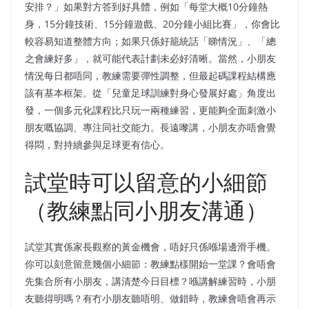
安排？」如果對方答到好具體，例如「每堂大概10分鐘熱
身，15分鐘技術、15分鐘遊戲、20分鐘小組比賽」，你會比
較容易知道整體方向；如果只係好籠統話「睇情況」、「總
之會練好多」，就可能代表計劃未必好清晰。當然，小朋友
情況每日都唔同，教練需要彈性調整，但最起碼課程結構應
該有基本框架。從「兒童足球訓練對身心發展好處」角度出
發，一個多元化課程比只玩一兩種練習，更能夠全面刺激小
朋友嘅協調、專注同社交能力。長遠嚟講，小朋友亦唔會覺
得悶，對持續參與足球更有信心。
試堂時可以留意的小細節
（教練點同小朋友溝通）
試堂其實係家長觀察的黃金機會，唔好只係喺場邊滑手機。
你可以刻意留意幾個小細節：教練點樣開始一堂課？會唔會
先集合所有小朋友，講清楚今日目標？喺講解練習時，小朋
友聽得明嗎？有冇小朋友聽唔明、做錯時，教練會唔會再示