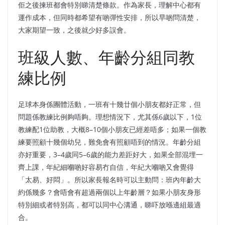
佢之後揀班都會特別睇清楚條款。作為家長，理解中心都有
運作成本，但同時都希望有啲彈性安排，所以早啲問清楚，
大家期望一致，之後就少好多誤會。
班級人數、年齡分組同教
練比例
足球本身係團體活動，一班有十幾廿個小朋友都好正常，但
問題係教練比例夠唔夠。理想情況下，尤其係6歲以下，1位
教練配1位助教，大概8–10個小朋友已經差唔多；如果一個教
練要照顧十幾個幼兒，難免會有照顧唔到的情況。年齡分組
亦好重要，3–4歲同5–6歲的能力差距好大，如果全部混埋一
齊上課，年紀細嗰啲好容易冇自信，年紀大嗰啲又會覺得
「太易、好悶」。所以家長報名時可以主動問：班內年齡大
約係幾多？會唔會有超過兩個以上年齡層？如果小朋友身形
特別細或者特別高，都可以同中心溝通，睇吓放喺邊組最適
合。