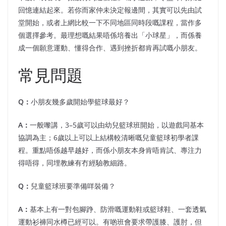
回憶連結起來。若你而家仲未決定報邊間，其實可以先由試
堂開始，或者上網比較一下不同地區同時段嘅課程，當作多
個選擇參考。最理想嘅結果唔係培養出「小球星」，而係養
成一個願意運動、懂得合作、遇到挫折都肯再試嘅小朋友。
常見問題
Q：
小朋友幾多歲開始學籃球最好？
A：
一般嚟講，3–5歲可以由幼兒籃球班開始，以遊戲同基本
協調為主；6歲以上可以上結構較清晰嘅兒童籃球初學者課
程。重點唔係越早越好，而係小朋友本身肯唔肯試、專注力
得唔得，同埋教練有冇經驗教細路。
Q：
兒童籃球班要準備咩裝備？
A：
基本上有一對包腳踭、防滑嘅運動鞋或籃球鞋、一套透氣
運動衫褲同水樽已經可以。有啲班會要求帶護膝、護肘，但