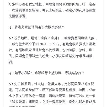
好多中心都有軟墊地板，同埋會由簡單動作開始，唔一定要
一次過買晒全套裝備，可以上咗幾堂，確定小朋友真係鍾意
先慢慢添置。
Q：
香港兒童籃球興趣班大概幾多錢？
A：
視乎地區、場地（室內／室外）、教練資歷同班級人數，
一般每堂大概介乎$120–$300左右，有啲會收月費或以期數
計。有經驗嘅家長通常會比較幾間，包括時段、教練、班
風，同埋會善用試堂去感受，小朋友啱唔啱先考慮長期報
讀。
Q：
如果小朋友中途話唔想上籃球班，應該點做好？
A：
先了解原因，係太攰、覺得太難，定係同同學相處有問
題。可以同教練傾下，睇下係咪需要調整程度、時間，或者
比小朋友短暫休息一兩堂。唔建議硬逼，但都可以約定一個
「試多幾堂」嘅期限，之後一齊再決定，避免小朋友養成凡