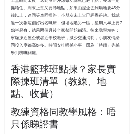
上堂時間太夜，返到屋企沖涼做功課就已經十點，長遠一定
捱唔住。周末上堂又要睇地點，如果由屋企去到場地要45分
鐘以上，連同等車同搵路，小朋友未上堂已經覺得攰。我試
過一次報咗個好出名嘅班，但場地喺另一區，星期六早上要7
點半起身，結果兩個月後全家都開始崩潰。後來我學精咗：
寧願揀近屋企或者近學校嘅班，減少交通消耗，小朋友情緒
同投入度都高好多。時間安排唔係小事，因為「持續」先係
學到嘢嘅關鍵。
香港籃球班點揀？家長實
際揀班清單（教練、地
點、收費）
教練資格同教學風格：唔
只係睇證書