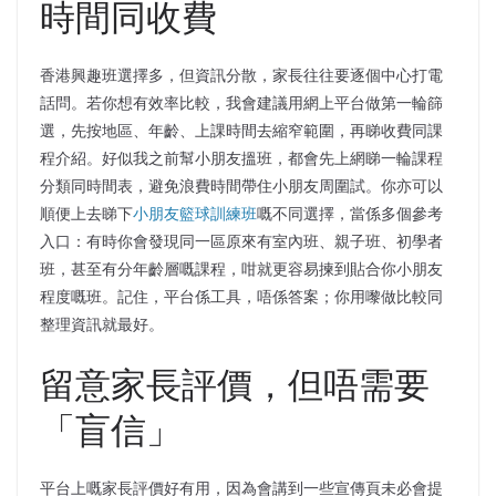
時間同收費
香港興趣班選擇多，但資訊分散，家長往往要逐個中心打電
話問。若你想有效率比較，我會建議用網上平台做第一輪篩
選，先按地區、年齡、上課時間去縮窄範圍，再睇收費同課
程介紹。好似我之前幫小朋友搵班，都會先上網睇一輪課程
分類同時間表，避免浪費時間帶住小朋友周圍試。你亦可以
順便上去睇下
小朋友籃球訓練班
嘅不同選擇，當係多個參考
入口：有時你會發現同一區原來有室內班、親子班、初學者
班，甚至有分年齡層嘅課程，咁就更容易揀到貼合你小朋友
程度嘅班。記住，平台係工具，唔係答案；你用嚟做比較同
整理資訊就最好。
留意家長評價，但唔需要
「盲信」
平台上嘅家長評價好有用，因為會講到一些宣傳頁未必會提