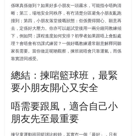
係咪真係做到？如果好多小朋友一頭霧水，可能指令唔夠清
晰；第三，場地安全同秩序，有冇清楚分區避免小朋友亂跑
撞到；第四，小朋友落堂後嘅狀態：佢係覺得開心、願意再
去，定係好大壓力。你亦可以趁試堂後用一兩分鐘同教練傾
下，例如問：課程進度如何安排？初學者如果跟唔上會點處
理？會唔會有功課式練習？一個好嘅教練通常願意解釋同聽
家長需要。當你做足呢啲觀察，揀班就唔會只靠運氣，而係
靠實證同感受。
總結：揀啱籃球班，最緊
要小朋友開心又安全
唔需要跟風，適合自己小
朋友先至最重要
揀兒童運動班同籃球比較時，其實冇一個「最好」，只有