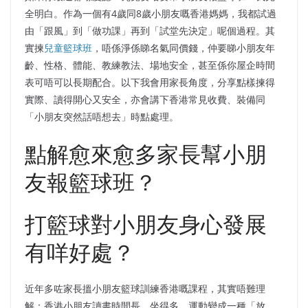
全明白。作為一個有4歲同8歲小朋友嘅香港媽媽，我都試過
由「跟風」到「做功課」再到「試堂先決定」呢個過程。其
實揀
兒童籃球班
，唔係淨係睇名氣同價錢，仲要睇小朋友年
齡、性格、體能、教練教法、場地安全，甚至係你屋企時間
表可唔可以長期配合。以下我會用家長角度，分享點樣揀得
實際、讀得開心又安全，亦會講下香港常見收費、裝備同
「小朋友突然話唔想去」時點處理。
點解愈來愈多家長幫小朋
友報籃球班？
打籃球對小朋友身心發展
有咩好處？
近年多咗家長搵小朋友籃球訓練香港嘅課程，其實唔難理
解：香港小朋友讀書時間長、坐得多，運動變成一種「放