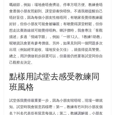
嘅細節，例如：場地會唔會擠迫、停車方唔方便、教練會唔
會逐個小朋友照顧到、課堂節奏快唔快。不過我都提醒自己
唔好盲信，因為每個小朋友性格唔同，有啲家長覺得教練嚴
好好，但你小朋友可能會被嚇親；有啲覺得課堂輕鬆，但你
想走比賽路線就可能覺得唔夠。睇評價時，我會專注「客觀
描述」多過「情緒字眼」，例如「一班12人、1教練1助教」
呢啲資訊會更有參考價值。另外，如果見到同一個問題多次
出現（例如經常超收、場地安全欠佳），就值得提高警覺。
總之，用評價做初步篩選可以，但最後仍然要靠試堂同你自
己觀察去決定。
點樣用試堂去感受教練同
班風格
試堂係我覺得最重要一步，因為小朋友啱唔啱，現場一睇就
知。試堂時我會留意四樣嘢：第一，教練有冇叫到小朋友個
名？叫名代表佢有留意每個人；第二，教練講解後，小朋友