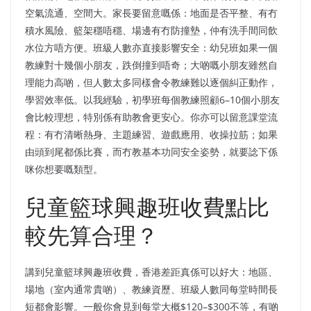
空氣流通、空間大。家長要留意嘅係：地面是否平整、有冇
積水風險、籃架穩唔穩、場邊有冇防撞墊，仲有洗手間同飲
水位方唔方便。班級人數亦直接影響安全：幼兒班如果一個
教練對十幾個小朋友，跌倒撞到唔奇；大啲嘅小朋友雖然自
理能力高啲，但人數太多同樣會令教練難以逐個糾正動作，
學習效率低。以我經驗，初學班每個教練照顧6–10個小朋友
會比較理想，特別係有助教會更安心。你亦可以留意課堂流
程：有冇清晰熱身、主題練習、遊戲應用、收操拉筋；如果
由頭到尾都係比賽，而冇教基本功同安全姿勢，就要諗下係
咪你想要嘅類型。
兒童籃球興趣班收費點比
較先算合理？
講到兒童籃球興趣班收費，香港差距真係可以好大：地區、
場地（室內通常貴啲）、教練資歷、班級人數同每堂時間長
短都會影響。一般你會見到每堂大概$120–$300不等，有啲