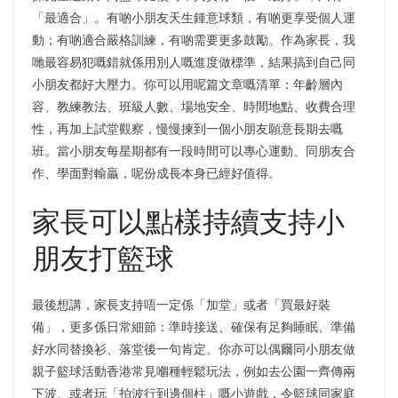
「最適合」。有啲小朋友天生鍾意球類，有啲更享受個人運
動；有啲適合嚴格訓練，有啲需要更多鼓勵。作為家長，我
哋最容易犯嘅錯就係用別人嘅進度做標準，結果搞到自己同
小朋友都好大壓力。你可以用呢篇文章嘅清單：年齡層內
容、教練教法、班級人數、場地安全、時間地點、收費合理
性，再加上試堂觀察，慢慢揀到一個小朋友願意長期去嘅
班。當小朋友每星期都有一段時間可以專心運動、同朋友合
作、學面對輸贏，呢份成長本身已經好值得。
家長可以點樣持續支持小
朋友打籃球
最後想講，家長支持唔一定係「加堂」或者「買最好裝
備」，更多係日常細節：準時接送、確保有足夠睡眠、準備
好水同替換衫、落堂後一句肯定。你亦可以偶爾同小朋友做
親子籃球活動香港常見嗰種輕鬆玩法，例如去公園一齊傳兩
下波、或者玩「拍波行到邊個柱」嘅小遊戲，令籃球同家庭