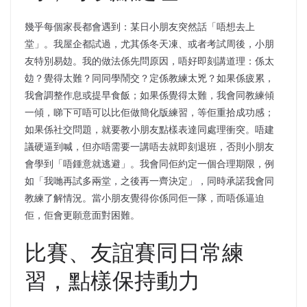
幾乎每個家長都會遇到：某日小朋友突然話「唔想去上
堂」。我屋企都試過，尤其係冬天凍、或者考試周後，小朋
友特別易攰。我的做法係先問原因，唔好即刻講道理：係太
攰？覺得太難？同同學鬧交？定係教練太兇？如果係疲累，
我會調整作息或提早食飯；如果係覺得太難，我會同教練傾
一傾，睇下可唔可以比佢做簡化版練習，等佢重拾成功感；
如果係社交問題，就要教小朋友點樣表達同處理衝突。唔建
議硬逼到喊，但亦唔需要一講唔去就即刻退班，否則小朋友
會學到「唔鍾意就逃避」。我會同佢約定一個合理期限，例
如「我哋再試多兩堂，之後再一齊決定」，同時承諾我會同
教練了解情況。當小朋友覺得你係同佢一隊，而唔係逼迫
佢，佢會更願意面對困難。
比賽、友誼賽同日常練
習，點樣保持動力