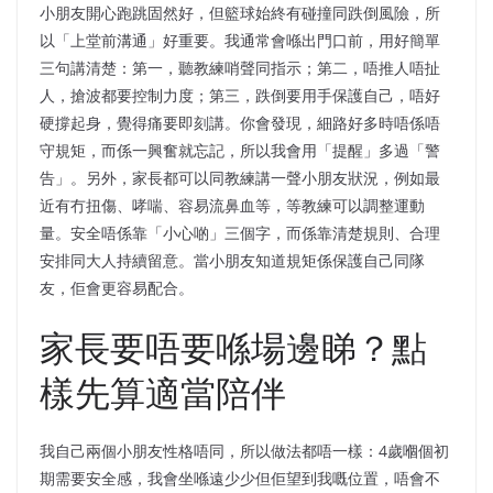
小朋友開心跑跳固然好，但籃球始終有碰撞同跌倒風險，所
以「上堂前溝通」好重要。我通常會喺出門口前，用好簡單
三句講清楚：第一，聽教練哨聲同指示；第二，唔推人唔扯
人，搶波都要控制力度；第三，跌倒要用手保護自己，唔好
硬撐起身，覺得痛要即刻講。你會發現，細路好多時唔係唔
守規矩，而係一興奮就忘記，所以我會用「提醒」多過「警
告」。另外，家長都可以同教練講一聲小朋友狀況，例如最
近有冇扭傷、哮喘、容易流鼻血等，等教練可以調整運動
量。安全唔係靠「小心啲」三個字，而係靠清楚規則、合理
安排同大人持續留意。當小朋友知道規矩係保護自己同隊
友，佢會更容易配合。
家長要唔要喺場邊睇？點
樣先算適當陪伴
我自己兩個小朋友性格唔同，所以做法都唔一樣：4歲嗰個初
期需要安全感，我會坐喺遠少少但佢望到我嘅位置，唔會不