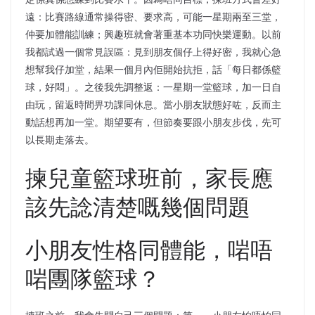
遠：比賽路線通常操得密、要求高，可能一星期兩至三堂，
仲要加體能訓練；興趣班就會著重基本功同快樂運動。以前
我都試過一個常見誤區：見到朋友個仔上得好密，我就心急
想幫我仔加堂，結果一個月內佢開始抗拒，話「每日都係籃
球，好悶」。之後我先調整返：一星期一堂籃球，加一日自
由玩，留返時間畀功課同休息。當小朋友狀態好咗，反而主
動話想再加一堂。期望要有，但節奏要跟小朋友步伐，先可
以長期走落去。
揀兒童籃球班前，家長應
該先諗清楚嘅幾個問題
小朋友性格同體能，啱唔
啱團隊籃球？