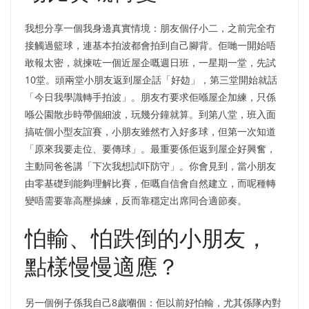
我想分享一個我身邊真實情境：朋友個仔小二，之前完全冇
接觸過籃球，連基本拍波都會拍到自己腳背。佢哋一開始唔
敢報太密，就揀咗一個近屋企嘅週日班，一星期一堂，先試
10堂。頭兩堂小朋友返到屋企話「好攰」，第三堂開始就話
「今日我學識轉手拍波」。朋友冇要求佢喺屋企加練，只係
喺公園散步時帶個細波，玩幾分鐘就算。到第八堂，班入面
搞咗個小型友誼賽，小朋友雖然冇入好多球，但第一次知道
「原來我要走位、要傳球」。最重要係佢返到屋企好興奮，
主動同爸爸講「下次我想試吓防守」。你會見到，當小朋友
由零基礎到能夠理解比賽，佢嘅自信會自然建立，而呢種轉
變唔需要靠高壓操練，反而靠穩定出席同合適節奏。
怕輸、怕跌倒的小朋友，
點樣慢慢適應？
另一個例子係我自己8歲嗰個：佢以前好怕輸，尤其係隊內對