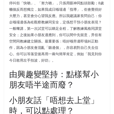
停叫佢「快啲」、「努力啲」，只係用眼神同點頭鼓勵；8歲
嗰個反而想獨立，如果我成日喺場邊「指導」，佢會覺得好
大壓力，甚至會分心望我反應。所以我建議家長問自己：你
企喺場邊係為咗觀察教練同安全，定係想干預小朋友表現？
一般嚟講，第一次試堂可以睇足全程，了解教練風格同課堂
安全；之後如果小朋友適應到，你可以間中先留意，畀佢有
空間同教練建立關係。最重要係：唔好喺旁邊即場糾正動
作，因為小朋友會混亂「聽邊個」，亦容易對自己失去信
心。你可以等落堂後再用一兩句簡單肯定，例如「我見到你
今日敢用左手拍波，好叻」。
由興趣變堅持：點樣幫小
朋友唔半途而廢？
小朋友話「唔想去上堂」
時，可以點處理？