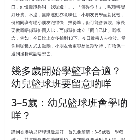
口，到慢慢識得叫「我呢邊！」、「傳畀你！」，呢種轉變
好珍貴。不過，團隊運動亦意味住：小朋友要學面對比較，
例如同班有啲小朋友跑得快、投得準，佢可能會氣餒。家長
要做嘅唔係幫佢同人比，而係幫佢建立「同自己比」嘅概
念，例如：今日比上次多拍到10下、今日敢衝入去搶波。當
你用呢種方式去鼓勵，小朋友會更容易長期堅持，而唔係一
遇到挫折就話唔想去。
幾多歲開始學籃球合適？
幼兒籃球班要留意啲咩
3–5歲：幼兒籃球班會學啲
咩？
講到香港幼兒籃球班邊度好，首先要釐清：3–5歲嘅「學籃
球」，其實唔係要佢哋學戰術，更加唔係要練射波入網。呢