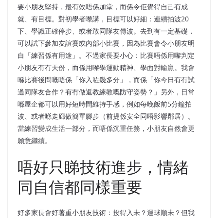
要小朋友堅持，最有效唔係加堂，而係令佢覺得自己有成
就、有目標。對初學者嚟講，目標可以好細：連續拍波20
下、學識正確停步、或者敢同隊友傳波。去到有一定基礎，
可以試下參加友誼賽或內部小比賽，因為比賽會令小朋友明
白「練習係有用途」。不過家長要小心：比賽唔係用嚟判定
小朋友有冇天份，而係用嚟學運動精神、學面對輸贏。我會
喺比賽後問嘅唔係「你入咗幾多分」，而係「你今日有冇試
過同隊友合作？有冇做返教練教嘅防守姿勢？」另外，日常
喺屋企都可以用好短時間維持手感，例如每晚飯前5分鐘拍
波、或者喺走廊做簡單腳步（前提係安全同唔影響鄰居）。
當練習變成生活一部分，而唔係沉重任務，小朋友自然會更
願意繼續。
唔好只睇技術進步，情緒
同自信都同樣重要
好多家長會好著重小朋友技術：投得入未？運球順未？但我