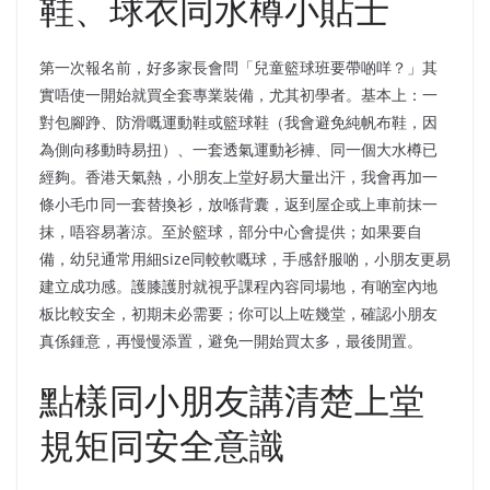
鞋、球衣同水樽小貼士
第一次報名前，好多家長會問「兒童籃球班要帶啲咩？」其
實唔使一開始就買全套專業裝備，尤其初學者。基本上：一
對包腳踭、防滑嘅運動鞋或籃球鞋（我會避免純帆布鞋，因
為側向移動時易扭）、一套透氣運動衫褲、同一個大水樽已
經夠。香港天氣熱，小朋友上堂好易大量出汗，我會再加一
條小毛巾同一套替換衫，放喺背囊，返到屋企或上車前抹一
抹，唔容易著涼。至於籃球，部分中心會提供；如果要自
備，幼兒通常用細size同較軟嘅球，手感舒服啲，小朋友更易
建立成功感。護膝護肘就視乎課程內容同場地，有啲室內地
板比較安全，初期未必需要；你可以上咗幾堂，確認小朋友
真係鍾意，再慢慢添置，避免一開始買太多，最後閒置。
點樣同小朋友講清楚上堂
規矩同安全意識