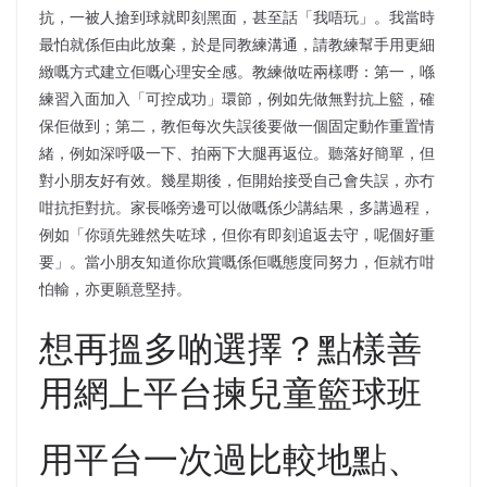
抗，一被人搶到球就即刻黑面，甚至話「我唔玩」。我當時
最怕就係佢由此放棄，於是同教練溝通，請教練幫手用更細
緻嘅方式建立佢嘅心理安全感。教練做咗兩樣嘢：第一，喺
練習入面加入「可控成功」環節，例如先做無對抗上籃，確
保佢做到；第二，教佢每次失誤後要做一個固定動作重置情
緒，例如深呼吸一下、拍兩下大腿再返位。聽落好簡單，但
對小朋友好有效。幾星期後，佢開始接受自己會失誤，亦冇
咁抗拒對抗。家長喺旁邊可以做嘅係少講結果，多講過程，
例如「你頭先雖然失咗球，但你有即刻追返去守，呢個好重
要」。當小朋友知道你欣賞嘅係佢嘅態度同努力，佢就冇咁
怕輸，亦更願意堅持。
想再搵多啲選擇？點樣善
用網上平台揀兒童籃球班
用平台一次過比較地點、