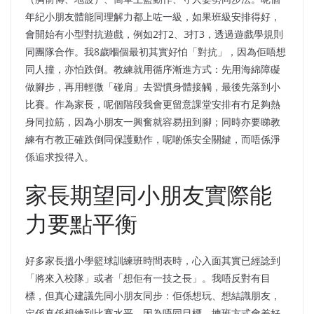
年紀小朋友體能同理解力都上咗一級，如果班級安排得好，
會開始有小型對抗遊戲，例如2打2、3打3，透過遊戲學規則
同團隊合作。我8歲嗰個最初其實好怕「對抗」，因為佢唔想
同人撞，亦怕跌倒。教練就用循序漸進方式：先用海綿障礙
做腳步，再用輕微「碰肩」去習慣身體接觸，最後先落到小
比賽。作為家長，呢個階段我會更留意課堂安排有冇足夠熱
身同拉筋，因為小朋友一興奮就容易扭到腳；同時亦要睇教
練有冇教正確跌倒同保護動作，呢啲係安全關鍵，而唔係淨
係追求投得入。
家長期望同小朋友實際能
力要點平衡
好多家長搵小學籃球訓練班時間表時，心入面其實已經諗到
「將來入校隊」或者「想佢有一技之長」。我唔反對有目
標，但真心建議先同小朋友同步：佢係想玩、想結識朋友，
定係真係想練到比賽水平。因為唔同目標，揀班方式會差好