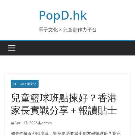
Skip
PopD.hk
to
content
電子文化 × 兒童創作力平台
POPTALK 潮文化
兒童籃球班點揀好？香港
家長實戰分享＋報讀貼士
April 17, 2026
admin
如果你最近都喺度諗：究竟要唔要幫小朋友報籃球班？我完