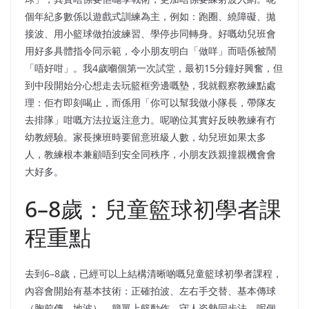
個年紀多數係以遊戲式訓練為主，例如：跑圈、繞障礙、拋
接波、用小籃球做拍波練習、學停步同轉身。好嘅幼兒班會
用好多具體指令同示範，令小朋友明白「做咩」而唔係被鬧
「唔好咁」。我4歲嗰個第一次試堂，最初15分鐘好興奮，但
到中段開始分心想走去玩籃框旁邊嘅墊，我就觀察教練點處
理：佢冇即刻喝止，而係用「你可以幫我做小隊長，帶隊友
去排隊」咁嘅方法拉返注意力。呢啲位其實好反映教練有冇
幼教經驗。家長揀班時要留意班級人數，幼兒班如果太多
人，教練根本兼顧唔到安全同秩序，小朋友跌親撞親機會會
大好多。
6–8歲：兒童籃球初學者課
程重點
去到6–8歲，已經可以上結構清晰啲嘅兒童籃球初學者課程，
內容會開始有基本技術：正確拍波、左右手交替、基本傳球
（胸前傳、地波）、簡單上籃動作、守人姿勢同步法。呢個