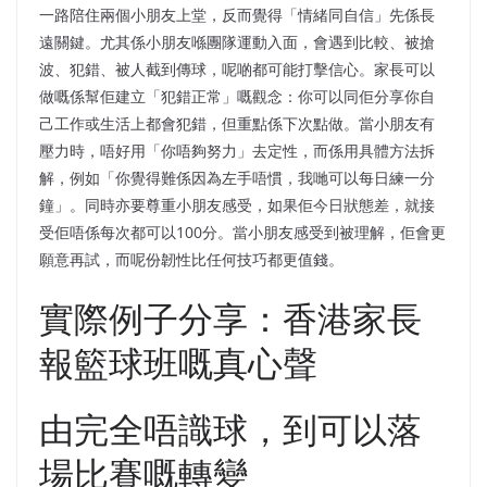
一路陪住兩個小朋友上堂，反而覺得「情緒同自信」先係長
遠關鍵。尤其係小朋友喺團隊運動入面，會遇到比較、被搶
波、犯錯、被人截到傳球，呢啲都可能打擊信心。家長可以
做嘅係幫佢建立「犯錯正常」嘅觀念：你可以同佢分享你自
己工作或生活上都會犯錯，但重點係下次點做。當小朋友有
壓力時，唔好用「你唔夠努力」去定性，而係用具體方法拆
解，例如「你覺得難係因為左手唔慣，我哋可以每日練一分
鐘」。同時亦要尊重小朋友感受，如果佢今日狀態差，就接
受佢唔係每次都可以100分。當小朋友感受到被理解，佢會更
願意再試，而呢份韌性比任何技巧都更值錢。
實際例子分享：香港家長
報籃球班嘅真心聲
由完全唔識球，到可以落
場比賽嘅轉變