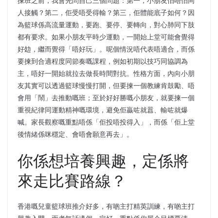
揀班之前，我會先問自己三個問題：第一，小朋友怕唔怕同
人接觸？第二，佢受唔受得輸？第三，佢體能底子如何？因
為籃球係高流量運動，要跑、要停、要轉向，對心肺同下肢
都有要求。如果小朋友平時少運動，一開始上堂可能會覺得
好攰，繼而覺得「唔好玩」。呢個情況唔代表唔適合，而係
要揀到合適程度同節奏嘅課程，例如初期以技巧同協調為
主，唔好一開始就拉去做長時間對抗。性格方面，內向小朋
友其實可以透過籃球慢慢打開，但要揀一個教練肯鼓勵、唔
會用「鬧」去推動嘅班；至於好好勝嘅小朋友，就要揀一個
重視紀律同運動精神嘅環境，避免佢贏咗就囂、輸咗就爆
喊。家長觀察嘅重點唔係「佢投唔投得入」，而係「佢上堂
後情緒係咪穩定、會唔會願意再去」。
你係想培養興趣，定係將
來走比賽路線？
香港嘅兒童籃球班推介好多，有啲主打精英訓練，有啲主打