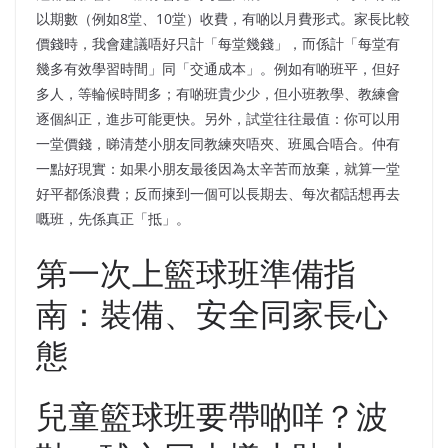
以期數（例如8堂、10堂）收費，有啲以月費形式。家長比較
價錢時，我會建議唔好只計「每堂幾錢」，而係計「每堂有
幾多有效學習時間」同「交通成本」。例如有啲班平，但好
多人，等輪候時間多；有啲班貴少少，但小班教學、教練會
逐個糾正，進步可能更快。另外，試堂往往最值：你可以用
一堂價錢，睇清楚小朋友同教練夾唔夾、班風合唔合。仲有
一點好現實：如果小朋友最後因為太辛苦而放棄，就算一堂
好平都係浪費；反而揀到一個可以長期去、每次都話想再去
嘅班，先係真正「抵」。
第一次上籃球班準備指
南：裝備、安全同家長心
態
兒童籃球班要帶啲咩？波