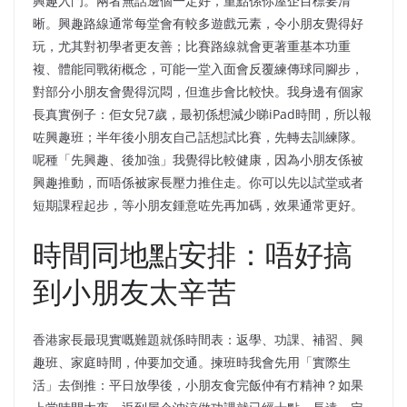
興趣入門。兩者無話邊個一定好，重點係你屋企目標要清
晰。興趣路線通常每堂會有較多遊戲元素，令小朋友覺得好
玩，尤其對初學者更友善；比賽路線就會更著重基本功重
複、體能同戰術概念，可能一堂入面會反覆練傳球同腳步，
對部分小朋友會覺得沉悶，但進步會比較快。我身邊有個家
長真實例子：佢女兒7歲，最初係想減少睇iPad時間，所以報
咗興趣班；半年後小朋友自己話想試比賽，先轉去訓練隊。
呢種「先興趣、後加強」我覺得比較健康，因為小朋友係被
興趣推動，而唔係被家長壓力推住走。你可以先以試堂或者
短期課程起步，等小朋友鍾意咗先再加碼，效果通常更好。
時間同地點安排：唔好搞
到小朋友太辛苦
香港家長最現實嘅難題就係時間表：返學、功課、補習、興
趣班、家庭時間，仲要加交通。揀班時我會先用「實際生
活」去倒推：平日放學後，小朋友食完飯仲有冇精神？如果