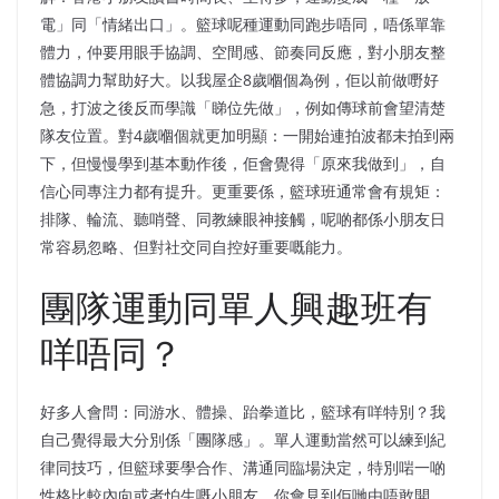
電」同「情緒出口」。籃球呢種運動同跑步唔同，唔係單靠
體力，仲要用眼手協調、空間感、節奏同反應，對小朋友整
體協調力幫助好大。以我屋企8歲嗰個為例，佢以前做嘢好
急，打波之後反而學識「睇位先做」，例如傳球前會望清楚
隊友位置。對4歲嗰個就更加明顯：一開始連拍波都未拍到兩
下，但慢慢學到基本動作後，佢會覺得「原來我做到」，自
信心同專注力都有提升。更重要係，籃球班通常會有規矩：
排隊、輪流、聽哨聲、同教練眼神接觸，呢啲都係小朋友日
常容易忽略、但對社交同自控好重要嘅能力。
團隊運動同單人興趣班有
咩唔同？
好多人會問：同游水、體操、跆拳道比，籃球有咩特別？我
自己覺得最大分別係「團隊感」。單人運動當然可以練到紀
律同技巧，但籃球要學合作、溝通同臨場決定，特別啱一啲
性格比較內向或者怕生嘅小朋友。你會見到佢哋由唔敢開