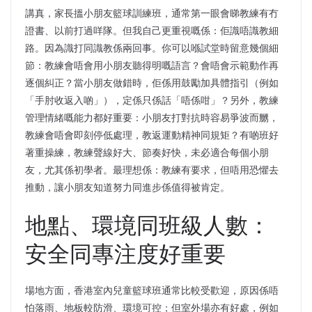
講真，家長搵小朋友籃球訓練班，通常第一眼會睇教練有冇
證書、以前打過咩隊。但我自己更重視嘅係：佢識唔識教細
路。因為識打同識教係兩回事。你可以喺試堂時留意幾個細
節：教練會唔會用小朋友聽得明嘅語言？會唔會示範動作再
逐個糾正？當小朋友做錯時，佢係用鼓勵加具體指引（例如
「手肘收返入啲」），定係只係話「唔係咁」？另外，教練
管理情緒嘅能力都好重要：小朋友打對抗時容易爭波而嬲，
教練會唔會即刻停低處理，教返運動精神同規矩？有啲班好
著重操練，教練聲線好大、節奏好快，未必適合每個小朋
友，尤其係初學者。最理想係：教練有要求，但唔用恐懼去
推動，讓小朋友知道努力同進步係值得被肯定。
地點、環境同班級人數：
安全同專注度好重要
場地方面，香港室內兒童籃球班通常比較受歡迎，原因係唔
怕落雨、地板較防滑、環境可控；但室外場亦有好處，例如