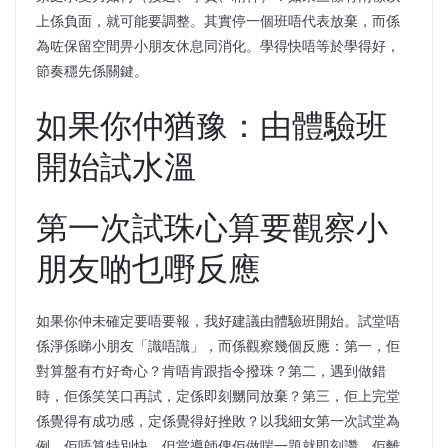
上係負面，就可能要調整。其實停一個班唔代表放棄，而係
為咗保留空間畀小朋友休息同消化。學得快唔等於學得好，
節奏穩先係關鍵。
如果你仲猶豫：由體驗班
開始試水溫
第一次試珠心算要觀察小
朋友啲乜嘢反應
如果你仲未確定要唔要報，我好建議由體驗班開始。試堂唔
係淨係睇小朋友「識唔識」，而係觀察幾個反應：第一，佢
對算盤有冇好奇心？肯唔肯跟指令撥珠？第二，遇到做錯
時，佢係笑笑口再試，定係即刻嬲同放棄？第三，佢上完堂
係覺得有成功感，定係覺得好挫敗？以我細女第一次試堂為
例，佢唔算特別快，但當導師俾佢做啱一題就即刻讚，佢離