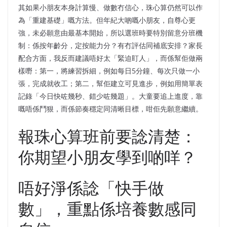
其如果小朋友本身計算慢、做數冇信心，珠心算仍然可以作
為「重建基礎」嘅方法。但年紀大啲嘅小朋友，自尊心更
強，未必願意由最基本開始，所以選班時要特別留意分班機
制：係按年齡分，定按能力分？有冇評估同補底安排？家長
配合方面，我反而建議唔好太「緊迫盯人」，而係幫佢做兩
樣嘢：第一，將練習拆細，例如每日5分鐘、每次只做一小
張，完成就收工；第二，幫佢建立可見進步，例如用簡單表
記錄「今日快咗幾秒、錯少咗幾題」。大童要追上進度，靠
嘅唔係鬥狠，而係節奏穩定同清晰目標，咁佢先願意繼續。
報珠心算班前要諗清楚：
你期望小朋友學到啲咩？
唔好淨係諗「快手做
數」，重點係培養數感同