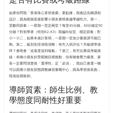
如果你問我「香港珠心算班推薦」要點揀，我會話先睇課程
設計，因為呢個直接影響小朋友會唔會越學越吃力。第一，
堂數同節奏：一星期一堂定兩堂？每堂45分鐘、60分鐘定90
分鐘？對初學者（特別K2–K3）我偏向短堂、穩定節奏；對
小一小二，如果本身計算弱，一星期一堂加少量家課可能已
夠。第二，級別安排清唔清晰：有冇入班評估？升級標準係
咩？會唔會「追進度追到喘氣」？第三，有冇比賽或考級路
線：有啲小朋友好受呢啲目標推動，但有啲會壓力爆煲。家
長一定要問清楚係「選擇性」定「必須」。我自己會選一啲
可以因應小朋友狀態調整練習量嘅中心，因為學習係長跑，
唔係短期衝刺。
導師質素：師生比例、教
學態度同耐性好重要