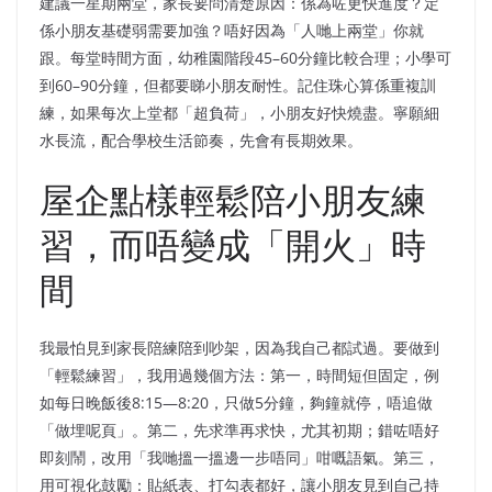
建議一星期兩堂，家長要問清楚原因：係為咗更快進度？定
係小朋友基礎弱需要加強？唔好因為「人哋上兩堂」你就
跟。每堂時間方面，幼稚園階段45–60分鐘比較合理；小學可
到60–90分鐘，但都要睇小朋友耐性。記住珠心算係重複訓
練，如果每次上堂都「超負荷」，小朋友好快燒盡。寧願細
水長流，配合學校生活節奏，先會有長期效果。
屋企點樣輕鬆陪小朋友練
習，而唔變成「開火」時
間
我最怕見到家長陪練陪到吵架，因為我自己都試過。要做到
「輕鬆練習」，我用過幾個方法：第一，時間短但固定，例
如每日晚飯後8:15—8:20，只做5分鐘，夠鐘就停，唔追做
「做埋呢頁」。第二，先求準再求快，尤其初期；錯咗唔好
即刻鬧，改用「我哋搵一搵邊一步唔同」咁嘅語氣。第三，
用可視化鼓勵：貼紙表、打勾表都好，讓小朋友見到自己持