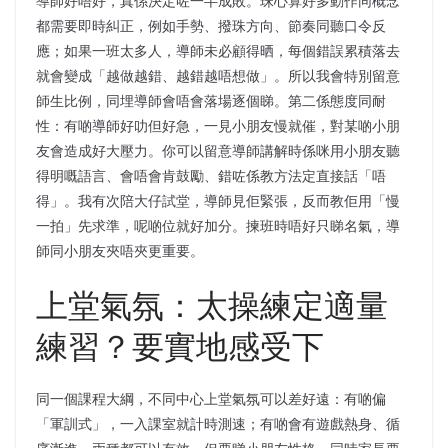
導師好唔好，真係決定咗一半成敗。珠心算好多動作同概念
都需要即時糾正，例如手勢、撥珠方向、節奏同聽口令反
應；如果一班太多人，導師未必顧得晒，每個錯誤累積落去
就會變成「越做越錯、越錯越唔想做」。所以我會特別留意
師生比例，同埋導師會唔會落場逐個睇。第二係態度同耐
性：有啲導師好叻但好急，一見小朋友慢就催，對某啲小朋
友會造成好大壓力。你可以留意導師講解時係咪用小朋友聽
得明嘅語言、會唔會肯鼓勵、錯咗係教方法定直接話「唔
得」。我有次陪大仔試堂，導師見佢緊張，反而教佢用「慢
一拍」先求準，呢啲位就好加分。揀班時唔好只睇名氣，導
師同小朋友夾唔夾更重要。
上堂氣氛：太操練定適量
練習？要實地感受下
同一個課程大綱，不同中心上堂氣氛可以差好遠：有啲偏
「軍訓式」，一入課室就計時測速；有啲會有遊戲熱身、循