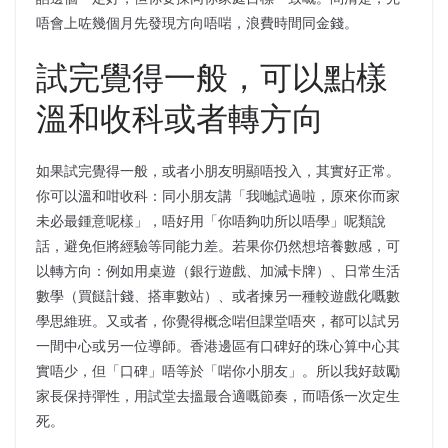
唔會上咗幾個月先發現方向唔啱，浪費時間同金錢。
試完覺得一般，可以點樣
溫和收科或者轉方向
如果試完覺得一般，或者小朋友明顯唔投入，其實好正常。
你可以溫和咁收科：同小朋友講「我哋試過啦，原來你而家
未必最鍾意呢樣」，唔好用「你唔夠叻所以唔學」呢類說
話，避免佢將經驗等同能力差。若果你仍然想培養數感，可
以轉方向：例如用桌遊（銀行遊戲、加減卡牌）、日常生活
數學（買餸計錢、搭車數站）、或者揀另一種較遊戲化嘅數
學思維班。又或者，你覺得概念啱但課堂唔夾，都可以試另
一間中心或另一位導師。香港邊區有口碑好的珠心算中心其
實唔少，但「口碑」唔等於「啱你小朋友」。所以我好鼓勵
家長保持彈性，用試堂去搵最合適嘅節奏，而唔係一次定生
死。