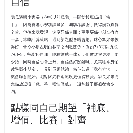
自信
我見過唔少家長（包括以前嘅我）一開始報班係想「快
手」，因為香港小學功課量多、測驗考試密，做得慢就真係
辛苦。但後來我發現，速度只係表面；更重要係小朋友有冇
一套可靠嘅計算策略，遇到新題型會唔會驚。珠心算如果教
得好，會令小朋友明白數字之間嘅關係：例如7+8可以拆成
7+3+5，先湊10再加；呢種數感一建立，佢做數會更穩、更
少錯，同時自信心會上升。自信係好關鍵嘅，尤其啲本身怕
數學嘅小朋友，一見到長題就縮；當佢知道「我有方法」，
就會願意開始。呢點比純粹追速度更值得投資。家長如果將
焦點放返喺「穩、準、唔怕做數」，通常親子磨擦都會少
啲。
點樣同自己期望「補底、
增值、比賽」對齊