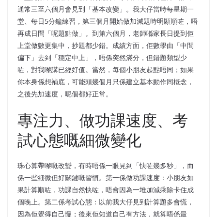
通常三至六個月會見到「基本改變」。我大仔當時每星期一
堂、每日5分鐘練習，第三個月開始做加減題時明顯順咗，唔
再成日問「呢題點做」。到第六個月，老師喺家長日提到佢
上堂做數更集中，抄題都少錯。成績方面，佢數學由「中間
偏下」去到「穩定中上」，唔係突然滿分，但錯題類型少
咗，對我嚟講已經好值。當然，每個小朋友起點唔同；如果
你本身係想補底，可能頭幾個月只係建立基本動作同概念，
之後先加速度，呢個都好正常。
專注力、做功課速度、考
試心態嘅細微變化
珠心算帶嚟嘅改變，有時唔係一眼見到「快咗幾多秒」，而
係一些細微但好關鍵嘅習慣。第一係做功課速度：小朋友如
果計算順咗，功課自然快咗，唔會因為一堆加減乘除卡住成
個晚上。第二係考試心態：以前我大仔見到計算題多會慌，
因為佢覺得自己慢；後來佢知道自己有方法，就算唔係最