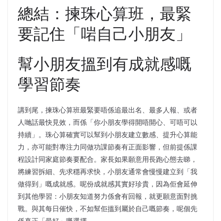
總結：揀珠心算班，最緊
要記住「啱自己小朋友」
幫小朋友搵到有成就感嘅
學習節奏
講到尾，揀珠心算班最緊要唔係追最出名、最多人報、或者
人哋話最快見效，而係「你小朋友學得開唔開心、可唔可以
持續」。珠心算確實可以幫到小朋友建立數感、提升心算能
力，亦可能對專注力同做功課節奏有正面影響，但前提係課
程設計同家庭節奏要配合。家長如果願意用長跑心態去睇，
將練習拆細、先求穩再求快，小朋友通常會慢慢建立到「我
做得到」嘅成就感。呢份成就感其實好珍貴，因為佢會延伸
到其他學習：小朋友知道努力係會有回報，就更願意面對挑
戰。與其每日催快，不如幫佢搵到屬於自己嘅節奏，呢個先
係真正「最好」嘅選擇。