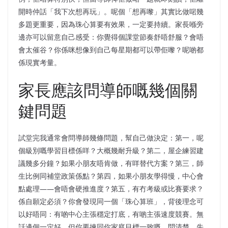
開時仲話「我下次想再玩」。呢個「想再嚟」其實比做啱幾
多題更重要，因為珠心算要有效果，一定要持續。家長喺旁
邊亦可以留意自己感受：你覺得個課堂節奏舒唔舒服？會唔
會太催谷？你係咪想像到自己每星期都可以帶佢嚟？呢啲都
係現實考量。
家長應該問導師嘅幾個關
鍵問題
試堂完我通常會問導師幾條問題，幫自己做決定：第一，呢
個級別嘅學習目標係咩？大概幾耐升級？第二，屋企練習建
議幾多分鐘？如果小朋友唔肯做，有咩替代方案？第三，師
生比例同補堂政策係點？第四，如果小朋友學得慢，中心會
點處理——會唔會硬推進度？第五，有冇考級或比賽要求？
係自願定必須？你會發現同一個「珠心算班」，背後理念可
以好唔同：有啲中心主張穩定打底，有啲主張速度競賽。無
話邊個一定好，但你要揀同你家庭目標一致嘅。問清楚，先