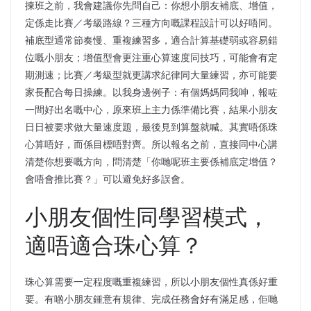
揀班之前，我會建議你先問自己：你想小朋友補底、增值，
定係走比賽／考級路線？三種方向嘅課程設計可以好唔同。
補底型通常節奏慢、重複練習多，適合計算基礎弱或容易錯
位嘅小朋友；增值型會更注重心算速度同技巧，可能會有定
期測速；比賽／考級型就更講求紀律同大量練習，亦可能要
家長配合每日操練。以我身邊例子：有個媽媽同我呻，報咗
一間好出名嘅中心，原來班上主力係準備比賽，結果小朋友
日日被要求做大量速度題，最後見到算盤就喊。其實唔係珠
心算唔好，而係目標唔對齊。所以報名之前，直接同中心講
清楚你想要嘅方向，問清楚「你哋呢班主要係補底定增值？
會唔會推比賽？」可以避免好多誤會。
小朋友個性同學習模式，
適唔適合珠心算？
珠心算需要一定程度嘅重複練習，所以小朋友個性真係好重
要。有啲小朋友鍾意有規律、完成任務會好有滿足感，佢哋