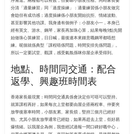
序漸進。兩種都可以有效，但要睇小朋友性格。同時家長要
分清「適量練習」同「過度操練」：適量練習係小朋友做完
會攰但有成功感；過度操練係小朋友開始抗拒、情緒波動、
甚至影響其他功課。我身邊有個例子：小朋友小一，本身已
經有英文、游水、鋼琴，家長再加珠心算，結果每晚9點先開
始做珠心算練習，日日喊，最後連本來鍾意嘅鋼琴都唔想
練。呢個就係典型「課程唔係問題，時間安排先係問題」。
所以一定要試堂、觀課，感受氣氛係咪你屋企承受得到。
地點、時間同交通：配合
返學、興趣班時間表
香港家長最現實：時間同交通真係會決定你可唔可以堅持。
就算課程再好，如果每次上堂都要由屋企搭兩程車、仲要夾
放學後塞車時間，小朋友累、家長煩，堅持三個月已經好
勁。尤其小朋友放學通常已經攰，如果再趕去上堂，佢好易
爆情緒。以我屋企為例，我曾經試過報一間口碑好嘅中心，