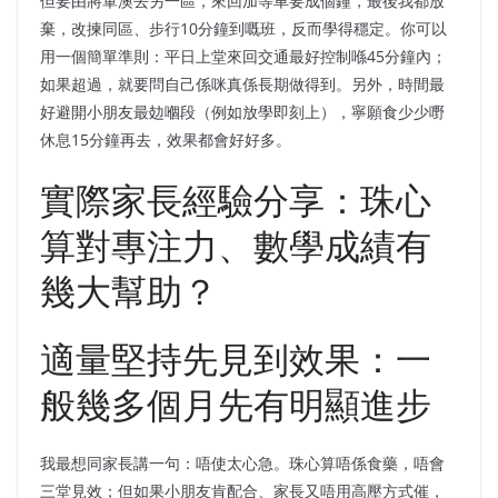
但要由將軍澳去另一區，來回加等車要成個鐘，最後我都放
棄，改揀同區、步行10分鐘到嘅班，反而學得穩定。你可以
用一個簡單準則：平日上堂來回交通最好控制喺45分鐘內；
如果超過，就要問自己係咪真係長期做得到。另外，時間最
好避開小朋友最攰嗰段（例如放學即刻上），寧願食少少嘢
休息15分鐘再去，效果都會好好多。
實際家長經驗分享：珠心
算對專注力、數學成績有
幾大幫助？
適量堅持先見到效果：一
般幾多個月先有明顯進步
我最想同家長講一句：唔使太心急。珠心算唔係食藥，唔會
三堂見效；但如果小朋友肯配合、家長又唔用高壓方式催，