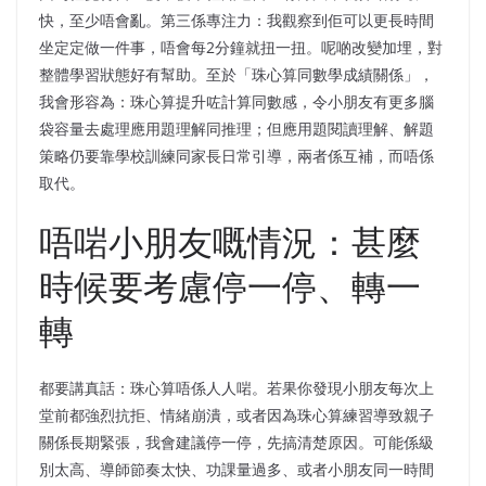
快，至少唔會亂。第三係專注力：我觀察到佢可以更長時間
坐定定做一件事，唔會每2分鐘就扭一扭。呢啲改變加埋，對
整體學習狀態好有幫助。至於「珠心算同數學成績關係」，
我會形容為：珠心算提升咗計算同數感，令小朋友有更多腦
袋容量去處理應用題理解同推理；但應用題閱讀理解、解題
策略仍要靠學校訓練同家長日常引導，兩者係互補，而唔係
取代。
唔啱小朋友嘅情況：甚麼
時候要考慮停一停、轉一
轉
都要講真話：珠心算唔係人人啱。若果你發現小朋友每次上
堂前都強烈抗拒、情緒崩潰，或者因為珠心算練習導致親子
關係長期緊張，我會建議停一停，先搞清楚原因。可能係級
別太高、導師節奏太快、功課量過多、或者小朋友同一時間