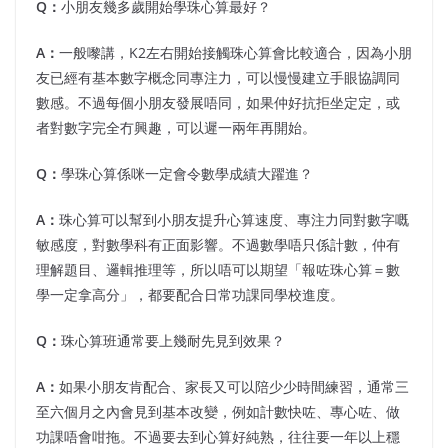
Q：
小朋友幾多歲開始學珠心算最好？
A：
一般嚟講，K2左右開始接觸珠心算會比較適合，因為小朋
友已經有基本數字概念同專注力，可以慢慢建立手眼協調同
數感。不過每個小朋友發展唔同，如果仲好抗拒坐定定，或
者對數字完全冇興趣，可以遲一兩年再開始。
Q：
學珠心算係咪一定會令數學成績大躍進？
A：
珠心算可以幫到小朋友提升心算速度、專注力同對數字嘅
敏感度，對數學科有正面影響。不過數學唔只係計數，仲有
理解題目、邏輯推理等，所以唔可以期望「報咗珠心算＝數
學一定拿高分」，都要配合日常功課同學校進度。
Q：
珠心算班通常要上幾耐先見到效果？
A：
如果小朋友肯配合、家長又可以陪少少時間練習，通常三
至六個月之內會見到基本改變，例如計數快咗、專心咗、做
功課唔會咁拖。不過要去到心算好純熟，往往要一年以上穩