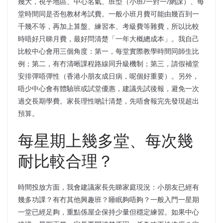
幾大，視乎地區、中心名氣、班型（小班/一對一/網課）、每
堂時間同是否包教材考試費。一般小班月費可能由幾百到一
千幾不等，再加上算盤、練習本、考級費等雜費，所以比較
時唔好只睇月費，最好問清楚「一年大概總成本」。我自己
比較中心會用三個角度：第一，每堂實際教學時間同師生比
例；第二，有冇清晰課程路線同升級機制；第三，請假補堂
安排彈唔彈性（香港小朋友成日病，呢個好重要）。另外，
唔少中心會有體驗班或試堂優惠，建議先試後報，避免一次
過交長期學費。家長理性啲計清楚，先唔會報完先發現超出
預算。
每星期上幾多堂、每次幾
耐比較合理？
時間投放方面，我會建議家長先睇家庭現況：小朋友已經有
幾多功課？有冇其他興趣班？睡眠夠唔夠？一般入門一星期
一堂已經足夠，重點係屋企保持少量但穩定練習。如果中心