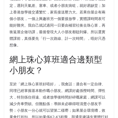
定，遇到天氣差、塞車、或者小朋友病咗，就好易缺堂；加
上香港放學後交通繁忙，家長接送壓力大。若果你屋企有兩
個小朋友，一個上興趣班另一個要接放學，實體課時間表可
能好難夾。我自己就試過同一日要由補習社衝去珠心算，再
衝返屋企做功課，最後發現大人小朋友都攰到爆。所以選實
體課前，真係要先「行一次路線、計一次時間」，唔好只憑
想像。
網上珠心算班適合邊類型
小朋友？
至於「網上珠心算班好唔好」，我會話：適合有一定自律、
同埋已經掌握基本動作嘅小朋友。網課好處係慳時間、彈性
大，特別係住得遠、或者放學後時間好碎嘅家庭，網課可以
減少舟車勞頓。但難點係：導師未必睇得咁清楚小朋友手
勢；小朋友一分心就可以望第二樣嘢；如果屋企環境嘈，效
果會打折扣。所以如果係K2-K3初學，我通常建議先實體打好