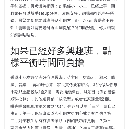
手勢基礎，再考慮轉網課；如果係小一小二、已經上手，而
且家長可以幫手setup好位、確保安靜，網課都可以學得唔
錯。最緊要係你要誠實評估小朋友：佢上Zoom會唔會不停
郁？會唔會好需要老師近距離提醒？答到呢幾題，你大概就
知網課啱唔啱。
如果已經好多興趣班，點
樣平衡時間同負擔
香港小朋友時間表好容易爆滿：英文班、數學班、游水、體
操、音樂……再加珠心算，家長真係要有取捨。我的做法係每
學期只重點投放1至2個「需要持續練習」嘅項目（例如音樂
或珠心算），其他選擇偏「放電型」或者低家課量嘅活動，
咁先唔會晚晚做練習做到10點。你亦可以用「三問」幫自己
決定：第一，呢個班係咪令小朋友更開心或更有自信？第
二，對學校生活有冇實際幫助（例如做功課更順）？第三，
家庭承受力如何（接送、學費、精神）？如果三樣有兩樣以