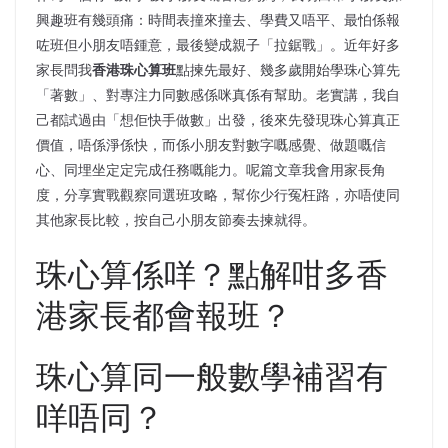
興趣班有幾頭痛：時間表撞來撞去、學費又唔平、最怕係報
咗班但小朋友唔鍾意，最後變成親子「拉鋸戰」。近年好多
家長問我
香港珠心算班
點揀先最好、幾多歲開始學珠心算先
「著數」、對專注力同數感係咪真係有幫助。老實講，我自
己都試過由「想佢快手做數」出發，後來先發現珠心算真正
價值，唔係淨係快，而係小朋友對數字嘅感覺、做題嘅信
心、同埋坐定定完成任務嘅能力。呢篇文章我會用家長角
度，分享實戰觀察同選班攻略，幫你少行冤枉路，亦唔使同
其他家長比較，按自己小朋友節奏去揀就得。
珠心算係咩？點解咁多香
港家長都會報班？
珠心算同一般數學補習有
咩唔同？