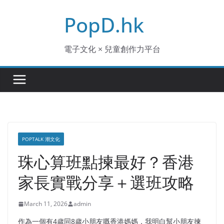
Skip
PopD.hk
to
content
電子文化 × 兒童創作力平台
POPTALK 潮文化
珠心算班點揀最好？香港
家長實戰分享＋選班攻略
March 11, 2026
admin
作為一個有4歲同8歲小朋友嘅香港媽媽，我明白幫小朋友揀