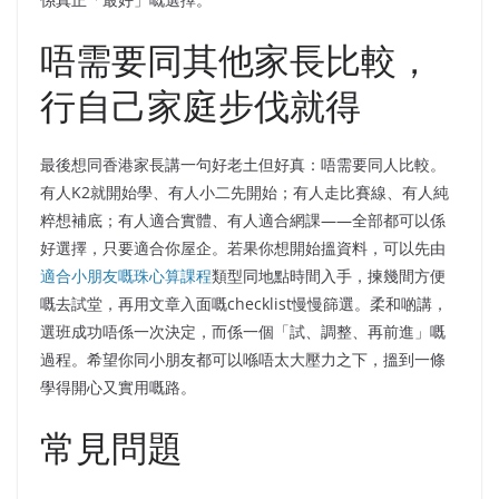
唔需要同其他家長比較，
行自己家庭步伐就得
最後想同香港家長講一句好老土但好真：唔需要同人比較。
有人K2就開始學、有人小二先開始；有人走比賽線、有人純
粹想補底；有人適合實體、有人適合網課——全部都可以係
好選擇，只要適合你屋企。若果你想開始搵資料，可以先由
適合小朋友嘅珠心算課程
類型同地點時間入手，揀幾間方便
嘅去試堂，再用文章入面嘅checklist慢慢篩選。柔和啲講，
選班成功唔係一次決定，而係一個「試、調整、再前進」嘅
過程。希望你同小朋友都可以喺唔太大壓力之下，搵到一條
學得開心又實用嘅路。
常見問題