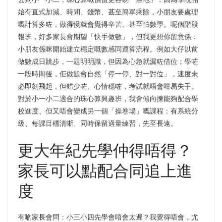
始有直式加減、時間、錢幣、甚至簡單乘除，小朋友要處理
嘅計算多咗，做得慢就會覺得辛苦、甚至怕數學。呢個階段
報班，好多家長會期望「快手做數」，但我更想你留意係：
小朋友係咪開始建立穩定嘅數感同運算流程。例如大仔以前
做數成日跳步，一題明明識，但因為心急就漏咗借位；學咗
一段時間後，佢做題會自然「停一停、對一對位」，速度未
必即刻飛起，但錯少咗、心情穩咗，考試就唔會咁易失手。
對於小一小二適合的珠心算興趣班，我會傾向揀能夠配合學
校進度、但又唔會變成另一個「操卷場」嘅課程：有系統分
級、每課目標清晰、同時保留適量練習，先至長遠。
更大年紀先學仲得唔得？
家長可以點配合同追上進
度
有啲家長會問：小三小四先學會唔會太遲？我覺得唔會，尤