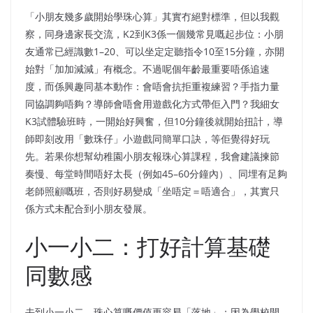
「小朋友幾多歲開始學珠心算」其實冇絕對標準，但以我觀
察，同身邊家長交流，K2到K3係一個幾常見嘅起步位：小朋
友通常已經識數1–20、可以坐定定聽指令10至15分鐘，亦開
始對「加加減減」有概念。不過呢個年齡最重要唔係追速
度，而係興趣同基本動作：會唔會抗拒重複練習？手指力量
同協調夠唔夠？導師會唔會用遊戲化方式帶佢入門？我細女
K3試體驗班時，一開始好興奮，但10分鐘後就開始扭計，導
師即刻改用「數珠仔」小遊戲同簡單口訣，等佢覺得好玩
先。若果你想幫幼稚園小朋友報珠心算課程，我會建議揀節
奏慢、每堂時間唔好太長（例如45–60分鐘內）、同埋有足夠
老師照顧嘅班，否則好易變成「坐唔定＝唔適合」，其實只
係方式未配合到小朋友發展。
小一小二：打好計算基礎
同數感
去到小一小二，珠心算嘅價值更容易「落地」：因為學校開