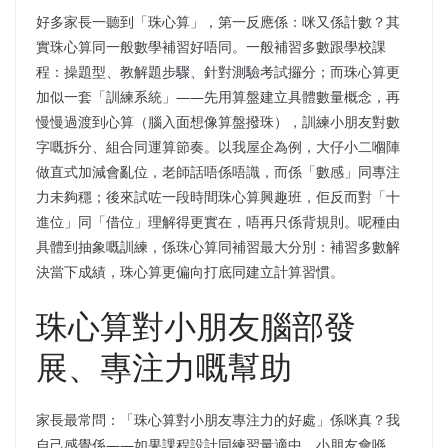
好多家長一聽到「珠心算」，第一反應係：咪又係計數？其
實珠心算同一般數學補習好唔同。一般補習多數跟學校課
程：操題型、教解題步驟、針對測驗考試攞分；而珠心算更
加似一套「訓練系統」——先用算盤建立具體數量概念，再
慢慢過渡到心算（腦入面想像算盤撥珠），訓練小朋友對數
字嘅拆分、組合同運算節奏。以我屋企為例，大仔小二嗰陣
做直式加減會亂位，老師話唔係唔識，而係「數感」同專注
力未夠穩；後來試咗一段時間珠心算興趣班，佢反而對「十
進位」同「借位」理解得更實在，唔再只係背規則。呢種由
具體到抽象嘅訓練，係珠心算同補習最大分別：補習多數解
決當下成績，珠心算更偏向打底同建立計算習慣。
珠心算對小朋友腦部發
展、專注力嘅幫助
家長最常問：「珠心算對小朋友專注力的好處」係咪真？我
自己感覺係——如果課程設計同練習量適中，小朋友會喺