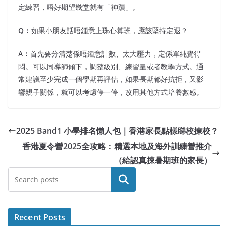
定練習，唔好期望幾堂就有「神蹟」。
Q：
如果小朋友話唔鍾意上珠心算班，應該堅持定退？
A：
首先要分清楚係唔鍾意計數、太大壓力，定係單純覺得
悶。可以同導師傾下，調整級別、練習量或者教學方式。通
常建議至少完成一個學期再評估，如果長期都好抗拒，又影
響親子關係，就可以考慮停一停，改用其他方式培養數感。
2025 Band1 小學排名懶人包｜香港家長點樣睇校揀校？
香港夏令營2025全攻略：精選本地及海外訓練營推介
（給認真揀暑期班的家長）
Search
Recent Posts