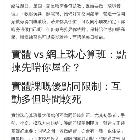
續咗幾日。第四，家長唔需要每題教，反而要做「環境管
理」：收起玩具、關電視、預備好算盤同鉛筆，營造一個開
始就做得到嘅環境。若果你真係忙，可以同小朋友約定：你
喺旁邊做自己嘢，但佢做完拎畀你核對；保持陪伴感但唔高
壓。咁樣練習先可以長期維持，而唔係每日搏命。
實體 vs 網上珠心算班：點
揀先啱你屋企？
實體課嘅優點同限制：互
動多但時間較死
實體珠心算班最大優點係互動同即時糾正。尤其初學者，手
勢、坐姿、撥珠方向錯咗，導師即場望到即改，對建立正確
基礎好重要；同學之間一齊做練習，亦會有一種「跟住做」
嘅氛圍，小朋友較易投入。但限制亦好明顯：時間通常較固