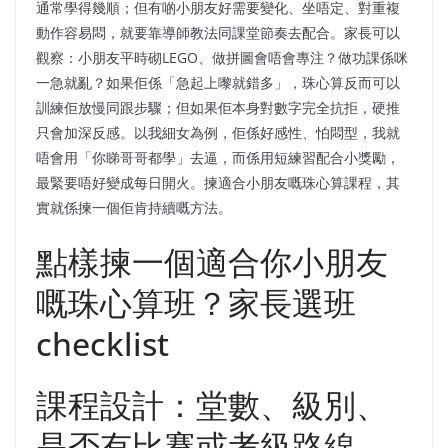
通常學得幾順；但有啲小朋友好需要變化、坐唔定、對重複
動作容易悶，就要靠導師教法同課堂節奏去配合。家長可以
觀察：小朋友平時砌LEGO、做拼圖會唔會專注？做功課係咪
一急就亂？如果佢係「急起上嚟就錯多」，珠心算反而可以
訓練佢放慢同跟步驟；但如果佢本身對數字完全抗拒，硬推
只會加深反感。以我細女為例，佢係好感性、怕悶型，我就
唔會用「你睇哥哥都學」去逼，而係用短練習配合小獎勵，
最緊要唔好變成每日開火。揀適合小朋友嘅珠心算課程，其
實就係揀一個佢肯持續嘅方法。
點樣揀一個適合你小朋友
嘅珠心算班？家長選班
checklist
課程設計：堂數、級別、
是否有比賽或考級路線