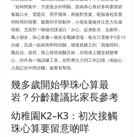
「短時間集中」方面進步好明顯。因為珠心算好多時要跟節
奏聽口令、望題目、用手撥珠，再核對答案，呢個過程其實
同時用到視覺、聽覺同手部動作，小朋友要維持注意力先做
得順。尤其對一啲做功課成日「分心、起身飲水、去廁所」
嘅小朋友，珠心算像一個安全嘅練習場：每次只需集中5至10
分鐘，完成一組就有即時回饋，慢慢就建立到「我做得到」
嘅自信。當然，珠心算唔係醫百病，亦唔係上幾堂就變專
心，但作為一個訓練工具，佢對專注力同工作記憶（例如心
入面記住中間步驟）確實有幫助。
幾多歲開始學珠心算最
岩？分齡建議比家長參考
幼稚園K2–K3：初次接觸
珠心算要留意啲咩