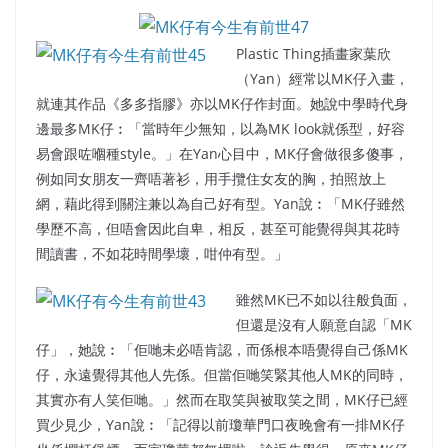
Plastic Thing插畫家葉欣
（Yan）經常以MK仔入畫，
就連其作品《多多指膠》亦以MK仔作封面。她說中學時代身
邊最多MK仔︰「當時年少無知，以為MK look就係型，好容
易會跟咗嗰種style。」在Yan心目中，MK仔會做很多傻事，
例如同女朋友一齊唔著衫，用手攬住女友的胸，拍照放上
網，藉此得到關注兼以為自己好有型。Yan說︰「MK仔雖然
學歷不高，但唔會因此自卑，相反，甚至可能覺得與其花時
間讀書，不如花時間學壞，咁仲有型。」
雖然MK已不如以往般負面，
但還是沒有人願意自認「MK
仔」，她說︰「佢哋未必唔肯認，而係根本唔覺得自己係MK
仔，永遠覺得其他人先係。但當佢哋笑緊其他人MK的同時，
其實亦有人笑佢哋。」然而在取笑與被取笑之間，MK仔已經
買少見少，Yan說︰「記得以前瓊華門口夜晚會有一排MK仔