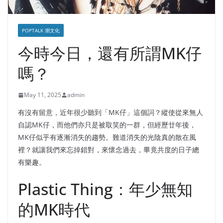
POPTALK 潮文化
今時今日，還有所謂MK仔
嗎？
May 11, 2025
admin
有沒有留意，近年很少聽到「MK仔」這個詞？縱使從來無人
自認MK仔，而他們亦只是被取笑的一群，但經歷廿年後，
MK仔似乎有逐漸消失的趨勢。難道消失的光陰真的散在風
裡？就讓我們來忘掉錯對，來懷念過去，畢竟共度的日子總
有樂趣。
Plastic Thing：年少無知
的MK時代