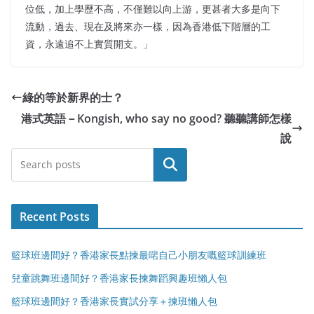
位低，加上學歷不高，不僅難以向上游，更甚者大多是向下
流動，過去、現在及將來亦一樣，因為香港低下階層的工
資，永遠追不上實質開支。」
綠的等於新界的士？
港式英語－Kongish, who say no good? 聽聽講師怎樣
說
Search
Recent Posts
籃球班邊間好？香港家長點揀最啱自己小朋友嘅籃球訓練班
兒童跳舞班邊間好？香港家長揀舞蹈興趣班懶人包
籃球班邊間好？香港家長實試分享＋揀班懶人包