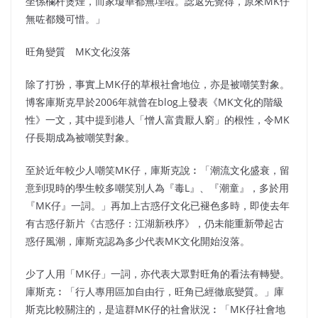
坐係欄杆煲煙，而家瓊華都無埋啦。諗返先覺得，原來MK仔
無咗都幾可惜。」
旺角變質 MK文化沒落
除了打扮，事實上MK仔的草根社會地位，亦是被嘲笑對象。
博客庫斯克早於2006年就曾在blog上發表《MK文化的階級
性》一文，其中提到港人「憎人富貴厭人窮」的根性，令MK
仔長期成為被嘲笑對象。
至於近年較少人嘲笑MK仔，庫斯克說︰「潮流文化盛衰，留
意到現時的學生較多嘲笑別人為『毒L』、『潮童』，多於用
『MK仔』一詞。」再加上古惑仔文化已褪色多時，即使去年
有古惑仔新片《古惑仔：江湖新秩序》，仍未能重新帶起古
惑仔風潮，庫斯克認為多少代表MK文化開始沒落。
少了人用「MK仔」一詞，亦代表大眾對旺角的看法有轉變。
庫斯克︰「行人專用區加自由行，旺角已經徹底變質。」庫
斯克比較關注的，是這群MK仔的社會狀況︰「MK仔社會地